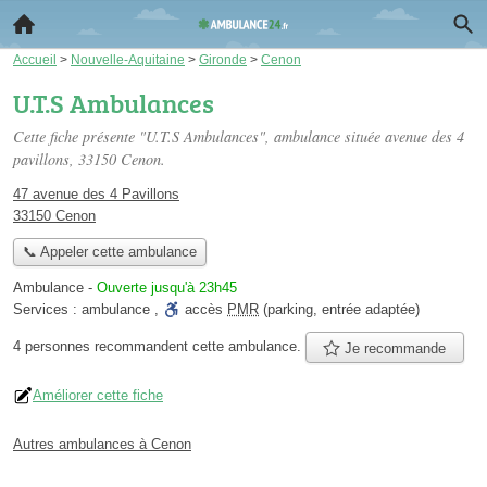
Accueil
>
Nouvelle-Aquitaine
>
Gironde
>
Cenon
U.T.S Ambulances
Cette fiche présente "U.T.S Ambulances", ambulance située
avenue des 4
pavillons
, 33150 Cenon.
47 avenue des 4 Pavillons
33150 Cenon
📞 Appeler cette ambulance
Ambulance
-
Ouverte jusqu'à 23h45
Services :
ambulance
,
accès
PMR
(parking, entrée adaptée)
4 personnes
recommandent
cette ambulance.
Je recommande
Améliorer cette fiche
Autres ambulances à Cenon