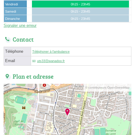
Vendredi
0h15 - 23h45
Samedi
0h15 - 23h45
Dimanche
0h15 - 23h45
Signaler une erreur
Contact
Téléphone
Téléphoner à l'ambulance
Email
uts33ⓐwanadoo.fr
Plan et adresse
© contributeurs OpenStreetMap