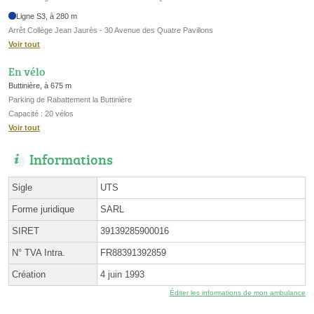
Ligne S3, à 280 m
Arrêt Collège Jean Jaurès - 30 Avenue des Quatre Pavillons
Voir tout
En vélo
Buttinière, à 675 m
Parking de Rabattement la Buttinière
Capacité : 20 vélos
Voir tout
Informations
Sigle
UTS
Forme juridique
SARL
SIRET
39139285900016
N° TVA Intra.
FR88391392859
Création
4 juin 1993
Éditer les informations de mon ambulance