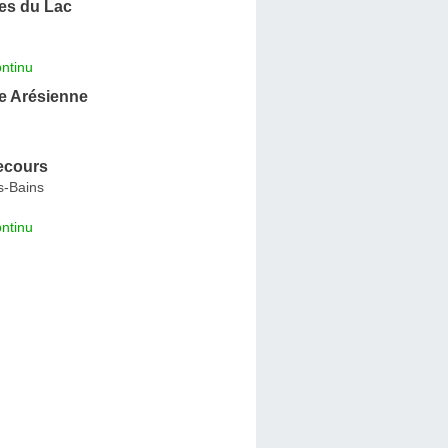
es du Lac
ntinu
 Arésienne
ecours
s-Bains
ntinu