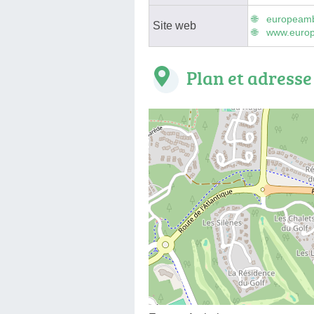
europeamb
Site web
www.europ
Plan et adresse