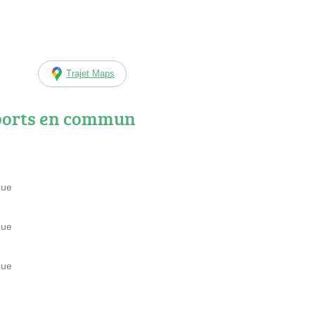
Trajet Maps
ports en commun
que
que
que