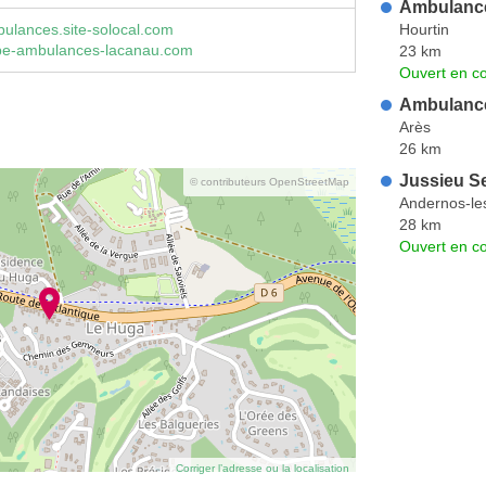
Ambulanc
Hourtin
ulances.site-solocal.com
e-ambulances-lacanau.com
23 km
Ouvert en co
Ambulance
Arès
26 km
Jussieu S
© contributeurs OpenStreetMap
Andernos-le
28 km
Ouvert en co
Corriger l’adresse ou la localisation