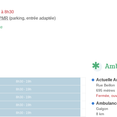
i à 8h30
PMR
(parking, entrée adaptée)
ce
Amb
Actuelle A
8h30 - 19h
Rue Beillon
8h30 - 19h
695 mètres
Fermée, ouv
8h30 - 19h
Ambulanc
8h30 - 19h
Galgon
8h30 - 19h
8 km