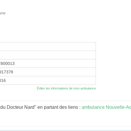
ane
7800013
917378
2016
Éditer les informations de mon ambulance
u Docteur Nard" en partant des liens :
ambulance Nouvelle-Aq