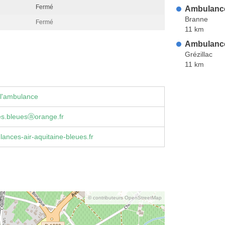
Fermé
Ambulanc
Branne
Fermé
11 km
Ambulanc
Grézillac
11 km
 l'ambulance
s.bleuesⓐorange.fr
nces-air-aquitaine-bleues.fr
© contributeurs OpenStreetMap