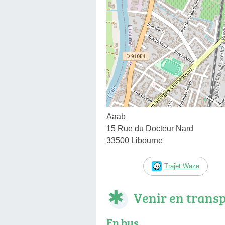
Aaab
15 Rue du Docteur Nard
33500 Libourne
Trajet Waze
Venir en trans
En bus