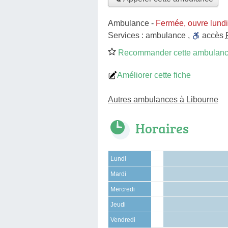
Ambulance
-
Fermée, ouvre lund
Services :
ambulance
,
accès
Recommander cette ambulan
Améliorer cette fiche
Autres ambulances à Libourne
Horaires
Lundi
Mardi
Mercredi
Jeudi
Vendredi