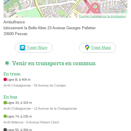
Corriger l’adresse ou la localisation
Ambulfrance
lotissement la Belle Allee 23 Avenue Georges Pelletier
33600 Pessac
Trajet Waze
Trajet Maps
Venir en transports en commun
En tram
Ligne B, à 404 m
Arrêt Chataigneraie - 55 Avenue de Canéjan
En bus
Ligne 34, à 324 m
Arrêt Châtaigneraie - 12 Avenue de la Chataigneraie
Ligne 74, à 235 m
Arrêt Bellevue - 6 Avenue Robert Clavé
Ligne 55, à 394 m