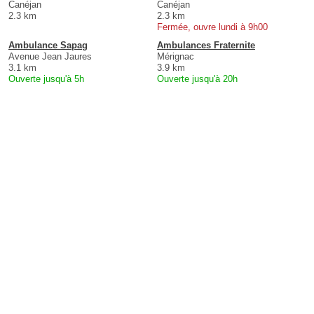
Canéjan
Canéjan
2.3 km
2.3 km
Fermée, ouvre lundi à 9h00
Ambulance Sapag
Ambulances Fraternite
Avenue Jean Jaures
Mérignac
3.1 km
3.9 km
Ouverte jusqu'à 5h
Ouverte jusqu'à 20h