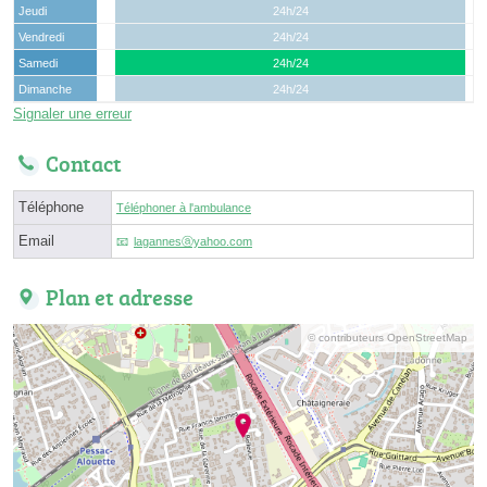
Jeudi
24h/24
Vendredi
24h/24
Samedi
24h/24
Dimanche
24h/24
Signaler une erreur
Contact
Téléphone
Téléphoner à l'ambulance
Email
lagannesⓐyahoo.com
Plan et adresse
© contributeurs OpenStreetMap