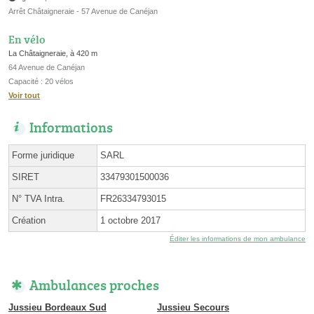
Arrêt Châtaigneraie - 57 Avenue de Canéjan
En vélo
La Châtaigneraie, à 420 m
64 Avenue de Canéjan
Capacité : 20 vélos
Voir tout
Informations
Forme juridique
SARL
SIRET
33479301500036
N° TVA Intra.
FR26334793015
Création
1 octobre 2017
Éditer les informations de mon ambulance
Ambulances proches
Jussieu Bordeaux Sud
Jussieu Secours