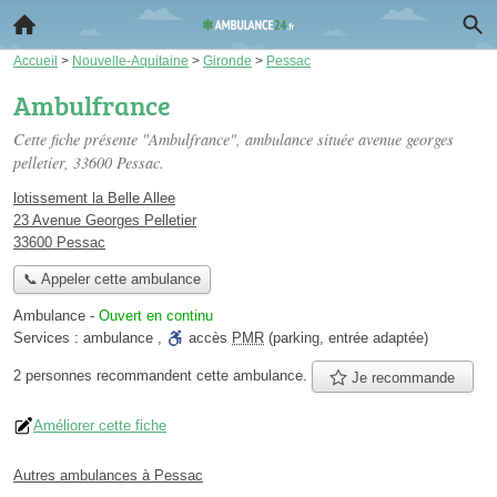
Accueil
>
Nouvelle-Aquitaine
>
Gironde
>
Pessac
Ambulfrance
Cette fiche présente "Ambulfrance", ambulance située
avenue georges
pelletier
, 33600 Pessac.
lotissement la Belle Allee
23 Avenue Georges Pelletier
33600 Pessac
📞 Appeler cette ambulance
Ambulance
-
Ouvert en continu
Services :
ambulance
,
accès
PMR
(parking, entrée adaptée)
2 personnes
recommandent
cette ambulance.
Je recommande
Améliorer cette fiche
Autres ambulances à Pessac