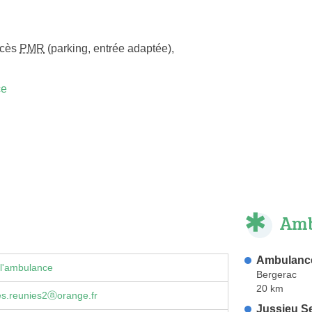
ccès
PMR
(parking, entrée adaptée)
,
ce
Amb
Ambulanc
 l'ambulance
Bergerac
20 km
s.reunies2ⓐorange.fr
Jussieu S