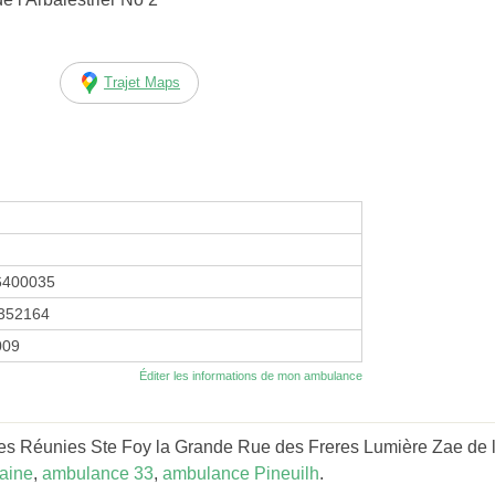
Trajet Maps
6400035
352164
009
Éditer les informations de mon ambulance
s Réunies Ste Foy la Grande Rue des Freres Lumière Zae de l'A
aine
,
ambulance 33
,
ambulance Pineuilh
.