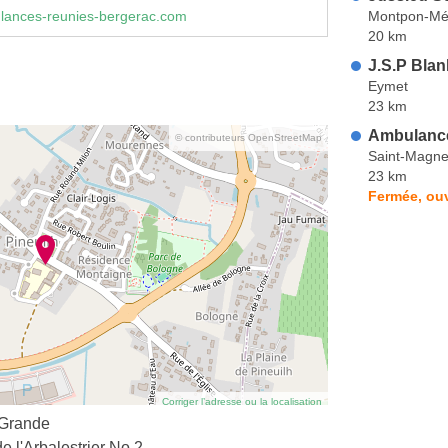
Montpon-Mé
ances-reunies-bergerac.com
20 km
J.S.P Blan
Eymet
23 km
Ambulanc
© contributeurs OpenStreetMap
Saint-Magne
23 km
Fermée, ouv
Corriger l’adresse ou la localisation
 Grande
 l'Arbalestrier No 2