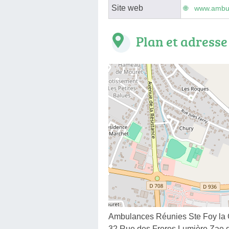
Site web
www.ambul
Plan et adresse
Ambulances Réunies Ste Foy la
32 Rue des Freres Lumière Zae de