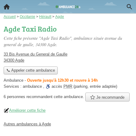
Accueil
>
Occitanie
>
Hérault
>
Agde
Agde Taxi Radio
Cette fiche présente "Agde Taxi Radio", ambulance située
avenue du
general de gaulle
, 34300 Agde.
33 Bis Avenue du General de Gaulle
34300 Agde
📞 Appeler cette ambulance
Ambulance
-
Ouverte jusqu'à 12h30 et rouvre à 14h
Services :
ambulance
,
accès
PMR
(parking, entrée adaptée)
6 personnes
recommandent
cette ambulance.
Je recommande
Améliorer cette fiche
Autres ambulances à Agde