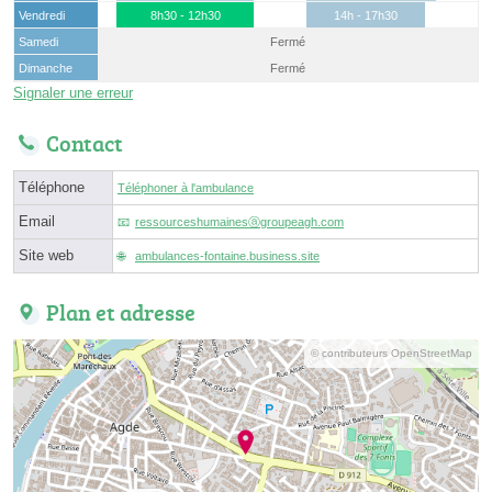
Vendredi
8h30 - 12h30
14h - 17h30
Samedi
Fermé
Dimanche
Fermé
Signaler une erreur
Contact
Téléphone
Téléphoner à l'ambulance
Email
ressourceshumainesⓐgroupeagh.com
Site web
ambulances-fontaine.business.site
Plan et adresse
© contributeurs OpenStreetMap