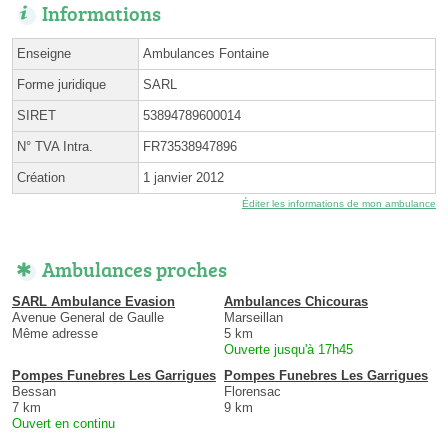
Informations
Enseigne
Ambulances Fontaine
Forme juridique
SARL
SIRET
53894789600014
N° TVA Intra.
FR73538947896
Création
1 janvier 2012
Éditer les informations de mon ambulance
Ambulances proches
SARL Ambulance Evasion
Ambulances Chicouras
Avenue General de Gaulle
Marseillan
Même adresse
5 km
Ouverte jusqu'à 17h45
Pompes Funebres Les Garrigues
Pompes Funebres Les Garrigues
Bessan
Florensac
7 km
9 km
Ouvert en continu