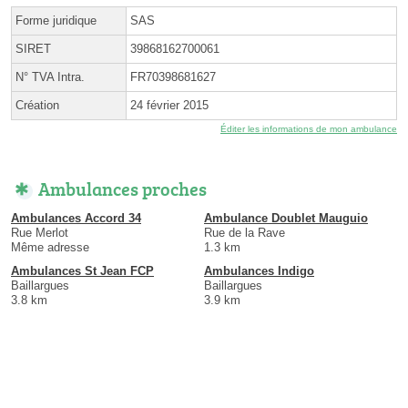
Forme juridique
SAS
SIRET
39868162700061
N° TVA Intra.
FR70398681627
Création
24 février 2015
Éditer les informations de mon ambulance
Ambulances proches
Ambulances Accord 34
Ambulance Doublet Mauguio
Rue Merlot
Rue de la Rave
Même adresse
1.3 km
Ambulances St Jean FCP
Ambulances Indigo
Baillargues
Baillargues
3.8 km
3.9 km