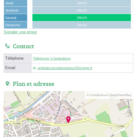
Jeudi
24h/24
Vendredi
24h/24
Samedi
24h/24
Dimanche
24h/24
Signaler une erreur
Contact
Téléphone
Téléphoner à l'ambulance
Email
ambulancesudassistanceⓐorange.fr
Plan et adresse
© contributeurs OpenStreetMap