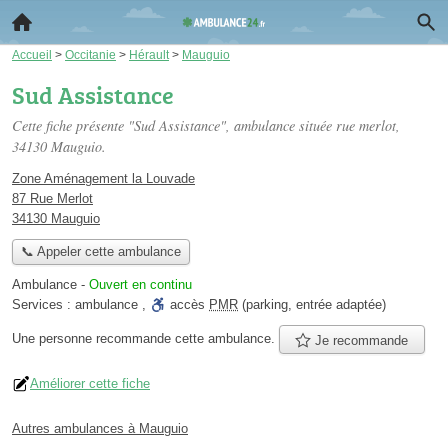
Accueil
>
Occitanie
>
Hérault
>
Mauguio
Sud Assistance
Cette fiche présente "Sud Assistance", ambulance située
rue merlot
,
34130 Mauguio.
Zone Aménagement la Louvade
87 Rue Merlot
34130 Mauguio
📞 Appeler cette ambulance
Ambulance
-
Ouvert en continu
Services :
ambulance
,
accès
PMR
(parking, entrée adaptée)
Une personne
recommande
cette ambulance.
Je recommande
Améliorer cette fiche
Autres ambulances à Mauguio