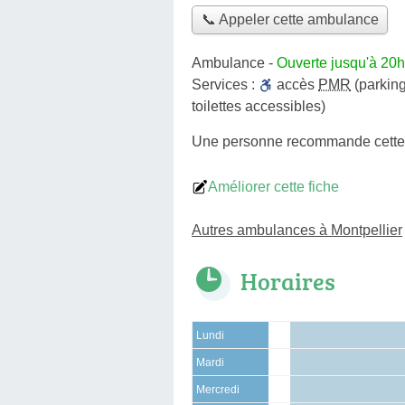
📞 Appeler cette ambulance
Ambulance
-
Ouverte jusqu'à 20h
Services :
accès
PMR
(parking
toilettes accessibles)
Une personne
recommande
cett
Améliorer cette fiche
Autres ambulances à Montpellier
Horaires
Lundi
Mardi
Mercredi