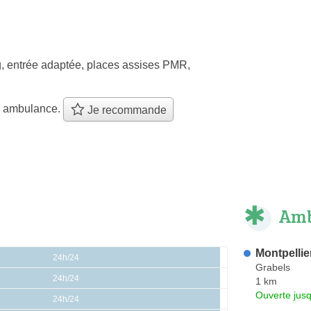
, entrée adaptée, places assises PMR,
e ambulance.
Je recommande
Amb
Montpelli
24h/24
Grabels
24h/24
1 km
Ouverte jus
24h/24