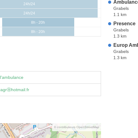
Ambulance
24h/24
Grabels
24h/24
1.1 km
8h - 20h
Presence
Grabels
8h - 20h
1.3 km
Europ Am
Grabels
1.3 km
 l'ambulance
agrⓐhotmail.fr
© contributeurs OpenStreetMap