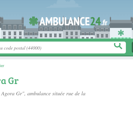
ier
a Gr
e Agora Gr", ambulance située
rue de la