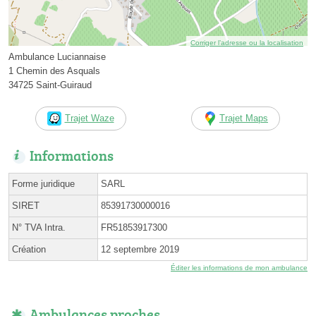
Corriger l’adresse ou la localisation
Ambulance Luciannaise
1 Chemin des Asquals
34725 Saint-Guiraud
Trajet Waze
Trajet Maps
Informations
Forme juridique
SARL
SIRET
85391730000016
N° TVA Intra.
FR51853917300
Création
12 septembre 2019
Éditer les informations de mon ambulance
Ambulances proches