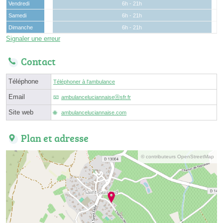
Vendredi
6h - 21h
Samedi
6h - 21h
Dimanche
6h - 21h
Signaler une erreur
Contact
Téléphone
Téléphoner à l'ambulance
Email
ambulanceluciannaiseⓐsfr.fr
Site web
ambulanceluciannaise.com
Plan et adresse
© contributeurs OpenStreetMap