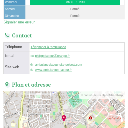
Vendredi
8h30 - 19h30
Samedi
Fermé
Dimanche
Fermé
Signaler une erreur
Contact
Téléphone
Téléphoner à l'ambulance
Email
philippelacourⓐorange.fr
ambulancelacour.site-solocal.com
Site web
www.ambulances-lacour.fr
Plan et adresse
© contributeurs OpenStreetMap