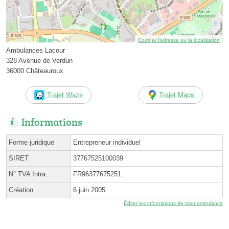
Corriger l’adresse ou la localisation
Ambulances Lacour
328 Avenue de Verdun
36000 Châteauroux
Trajet Waze
Trajet Maps
Informations
Forme juridique
Entrepreneur individuel
SIRET
37767525100039
N° TVA Intra.
FR96377675251
Création
6 juin 2005
Éditer les informations de mon ambulance