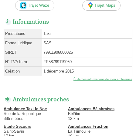
Trajet Waze
Trajet Maps
Informations
Prestations
Taxi
Forme juridique
SAS
SIRET
79911906000025
N° TVA Intra.
FR58799119060
Création
1 décembre 2015
Éditer les informations de mon ambulance
Ambulances proches
Ambulance Taxi le Noc
Ambulances Bélabraises
Rue de la Republique
Bélâbre
885 mètres
12 km
Etoile Secours
Ambulances Fruchon
Saint-Savin
La Trimouille