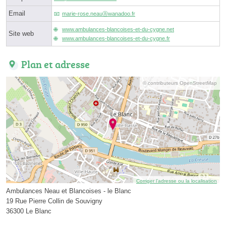
Email
marie-rose.neauⓐwanadoo.fr
www.ambulances-blancoises-et-du-cygne.net
Site web
www.ambulances-blancoises-et-du-cygne.fr
Plan et adresse
© contributeurs OpenStreetMap
Corriger l’adresse ou la localisation
Ambulances Neau et Blancoises - le Blanc
19 Rue Pierre Collin de Souvigny
36300 Le Blanc