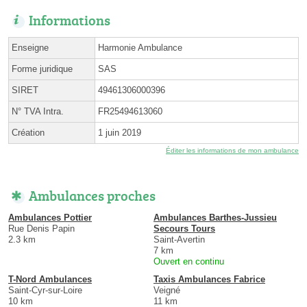
Informations
Enseigne
Harmonie Ambulance
Forme juridique
SAS
SIRET
49461306000396
N° TVA Intra.
FR25494613060
Création
1 juin 2019
Éditer les informations de mon ambulance
Ambulances proches
Ambulances Pottier
Ambulances Barthes-Jussieu
Rue Denis Papin
Secours Tours
2.3 km
Saint-Avertin
7 km
Ouvert en continu
T-Nord Ambulances
Taxis Ambulances Fabrice
Saint-Cyr-sur-Loire
Veigné
10 km
11 km