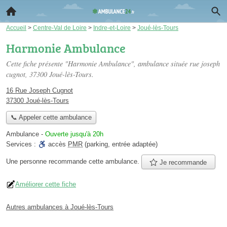
Accueil
>
Centre-Val de Loire
>
Indre-et-Loire
>
Joué-lès-Tours
Harmonie Ambulance
Cette fiche présente "Harmonie Ambulance", ambulance située
rue joseph
cugnot
, 37300 Joué-lès-Tours.
16 Rue Joseph Cugnot
37300 Joué-lès-Tours
📞 Appeler cette ambulance
Ambulance
-
Ouverte jusqu'à 20h
Services :
accès
PMR
(parking, entrée adaptée)
Une personne
recommande
cette ambulance.
Je recommande
Améliorer cette fiche
Autres ambulances à Joué-lès-Tours