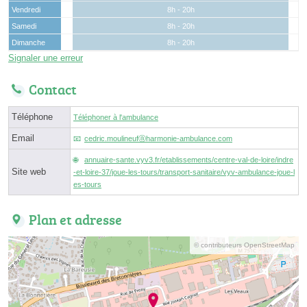
Vendredi
8h - 20h
Samedi
8h - 20h
Dimanche
8h - 20h
Signaler une erreur
Contact
Téléphone
Téléphoner à l'ambulance
Email
cedric.moulineufⓐharmonie-ambulance.com
annuaire-sante.vyv3.fr/etablissements/centre-val-de-loire/indre
Site web
-et-loire-37/joue-les-tours/transport-sanitaire/vyv-ambulance-joue-l
es-tours
Plan et adresse
© contributeurs OpenStreetMap