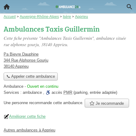
Accueil
>
Auvergne-Rhône-Alpes
>
Isère
>
Apprieu
Ambulances Taxis Guillermin
Cette fiche présente "Ambulances Taxis Guillermin", ambulance située
rue alphonse gourju
, 38140 Apprieu.
Pa Bievre Dauphine
344 Rue Alphonse Gourju
38140 Apprieu
📞 Appeler cette ambulance
Ambulance
-
Ouvert en continu
Services :
ambulance
,
accès
PMR
(parking, entrée adaptée)
Une personne
recommande
cette ambulance.
Je recommande
Améliorer cette fiche
Autres ambulances à Apprieu