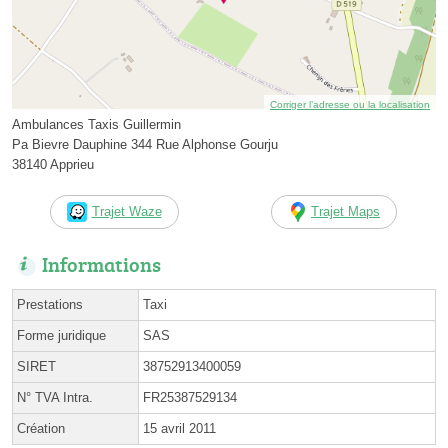
Corriger l’adresse ou la localisation
Ambulances Taxis Guillermin
Pa Bievre Dauphine 344 Rue Alphonse Gourju
38140 Apprieu
Trajet Waze
Trajet Maps
Informations
Prestations
Taxi
Forme juridique
SAS
SIRET
38752913400059
N° TVA Intra.
FR25387529134
Création
15 avril 2011