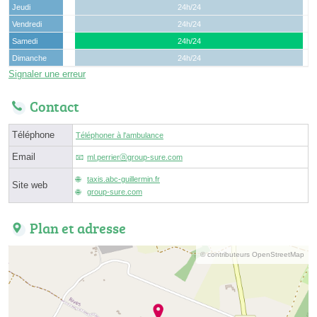
Jeudi
24h/24
Vendredi
24h/24
Samedi
24h/24
Dimanche
24h/24
Signaler une erreur
Contact
Téléphone
Téléphoner à l'ambulance
Email
ml.perrierⓐgroup-sure.com
taxis.abc-guillermin.fr
Site web
group-sure.com
Plan et adresse
© contributeurs OpenStreetMap