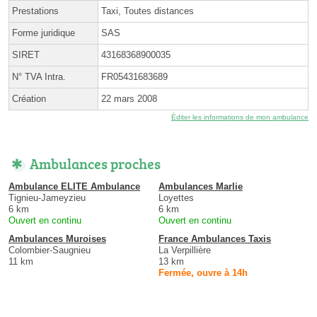
Prestations
Taxi, Toutes distances
Forme juridique
SAS
SIRET
43168368900035
N° TVA Intra.
FR05431683689
Création
22 mars 2008
Éditer les informations de mon ambulance
Ambulances proches
Ambulance ELITE Ambulance
Ambulances Marlie
Tignieu-Jameyzieu
Loyettes
6 km
6 km
Ouvert en continu
Ouvert en continu
Ambulances Muroises
France Ambulances Taxis
Colombier-Saugnieu
La Verpillière
11 km
13 km
Fermée, ouvre à 14h