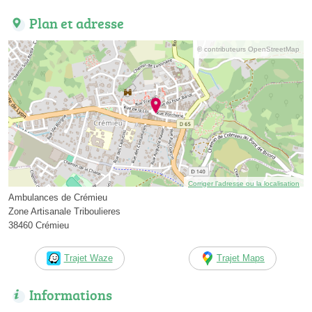
Plan et adresse
© contributeurs OpenStreetMap
Corriger l’adresse ou la localisation
Ambulances de Crémieu
Zone Artisanale Triboulieres
38460 Crémieu
Trajet Waze
Trajet Maps
Informations