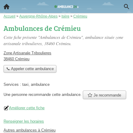
Accueil
>
Auvergne-Rhône-Alpes
>
Isère
>
Crémieu
Ambulances de Crémieu
Cette fiche présente "Ambulances de Crémieu", ambulance située
zone
artisanale triboulieres
, 38460 Crémieu.
Zone Artisanale Triboulieres
38460 Crémieu
📞 Appeler cette ambulance
Services :
taxi
,
ambulance
Une personne
recommande
cette ambulance.
Je recommande
Améliorer cette fiche
Renseigner les horaires
Autres ambulances à Crémieu