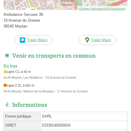
Corriger l’adresse ou la localisation
Ambulance Secours 38
10 Avenue du Granier
38240 Meylan
Trajet Waze
Trajet Maps
Venir en transports en commun
En bus
Ligne C1, à 42 m
Arrêt Meylan, Les Béalières - 51 Avenue du Granier
Ligne C10, à 652 m
Arrêt Meylan, Maison de la Musique - 17 Avenue du Granier
Informations
Forme juridique
SARL
SIRET
53339140500024