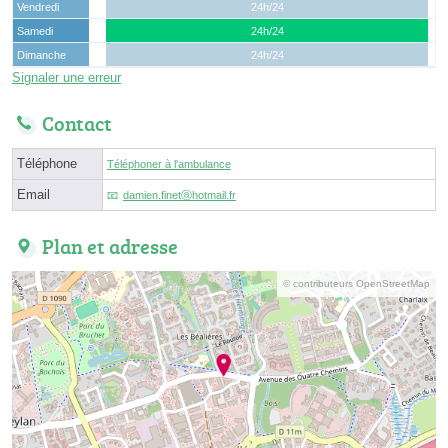
Vendredi
24h/24
Samedi
24h/24
Dimanche
24h/24
Signaler une erreur
Contact
Téléphone
Téléphoner à l'ambulance
Email
damien.finetⓐhotmail.fr
Plan et adresse
© contributeurs OpenStreetMap