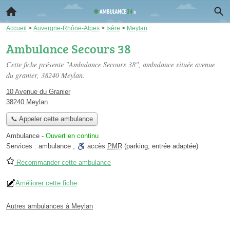
Accueil
>
Auvergne-Rhône-Alpes
>
Isère
>
Meylan
Ambulance Secours 38
Cette fiche présente "Ambulance Secours 38", ambulance située
avenue
du granier
, 38240 Meylan.
10 Avenue du Granier
38240 Meylan
📞 Appeler cette ambulance
Ambulance
-
Ouvert en continu
Services :
ambulance
,
accès
PMR
(parking, entrée adaptée)
Recommander cette ambulance
Améliorer cette fiche
Autres ambulances à Meylan