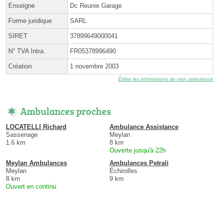
Enseigne
Dc Reunie Garage
Forme juridique
SARL
SIRET
37899649000041
N° TVA Intra.
FR05378996490
Création
1 novembre 2003
Éditer les informations de mon ambulance
Ambulances proches
LOCATELLI Richard
Ambulance Assistance
Sassenage
Meylan
1.6 km
8 km
Ouverte jusqu'à 22h
Meylan Ambulances
Ambulances Petrali
Meylan
Échirolles
8 km
9 km
Ouvert en continu