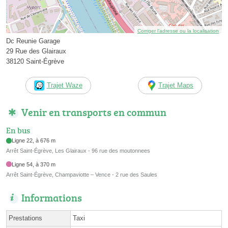
Corriger l’adresse ou la localisation
Dc Reunie Garage
29 Rue des Glairaux
38120 Saint-Égrève
Trajet Waze
Trajet Maps
Venir en transports en commun
En bus
Ligne 22, à 676 m
Arrêt Saint-Égrève, Les Glairaux - 96 rue des moutonnees
Ligne 54, à 370 m
Arrêt Saint-Égrève, Champaviotte – Vence - 2 rue des Saules
Informations
Prestations
Taxi