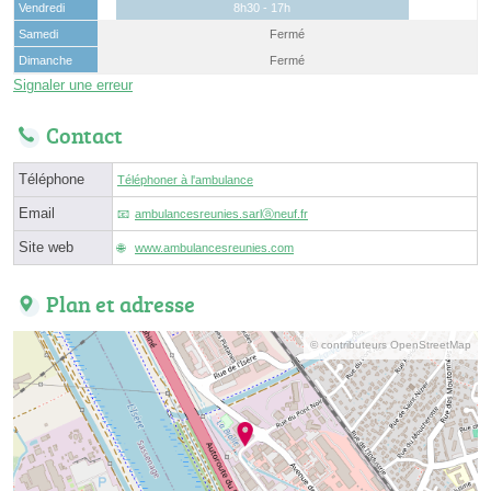
Vendredi
8h30 - 17h
Samedi
Fermé
Dimanche
Fermé
Signaler une erreur
Contact
Téléphone
Téléphoner à l'ambulance
Email
ambulancesreunies.sarlⓐneuf.fr
Site web
www.ambulancesreunies.com
Plan et adresse
© contributeurs OpenStreetMap