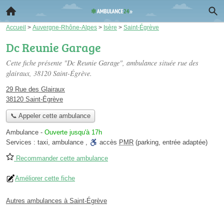
Accueil
>
Auvergne-Rhône-Alpes
>
Isère
>
Saint-Égrève
Dc Reunie Garage
Cette fiche présente "Dc Reunie Garage", ambulance située
rue des
glairaux
, 38120 Saint-Égrève.
29 Rue des Glairaux
38120 Saint-Égrève
📞 Appeler cette ambulance
Ambulance
-
Ouverte jusqu'à 17h
Services :
taxi
,
ambulance
,
accès
PMR
(parking, entrée adaptée)
Recommander cette ambulance
Améliorer cette fiche
Autres ambulances à Saint-Égrève