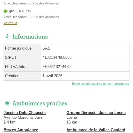
Arrêt Descartes - 6 Rue des Ardennes
Ligne 3, à 187 m
Arrêt Descartes - 6 Rue des Ardennes
Voir tout
Informations
Forme juridique
SAS
SIRET
41321447900086
N° TVA Intra.
FR36413214479
Création
1 avril 2026
Éditer les informations de mon ambulance
Ambulances proches
Jussieu Dole Chaussin
Groupe Derossi - Jussieu Losne
Avenue Marechal Juin
Losne
2.4 km
16 km
Brazey Ambulance
Ambulance de la Vallee Gaulard