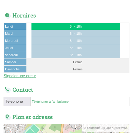
Horaires
Lundi
8h - 18h
Mardi
8h - 18h
Mercredi
8h - 18h
Jeudi
8h - 18h
Vendredi
8h - 18h
Samedi
Fermé
Dimanche
Fermé
Signaler une erreur
Contact
Téléphone
Téléphoner à l'ambulance
Plan et adresse
© contributeurs OpenStreetMap