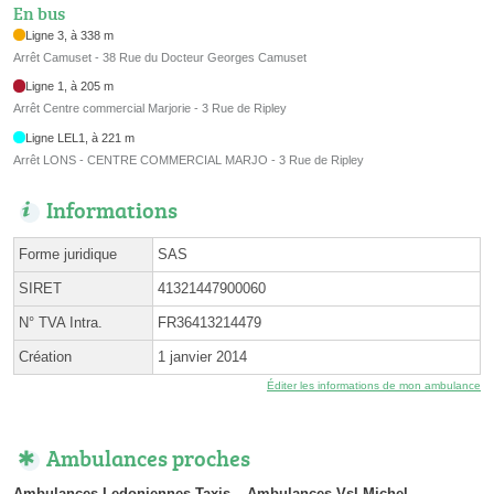
En bus
Ligne 3, à 338 m
Arrêt Camuset - 38 Rue du Docteur Georges Camuset
Ligne 1, à 205 m
Arrêt Centre commercial Marjorie - 3 Rue de Ripley
Ligne LEL1, à 221 m
Arrêt LONS - CENTRE COMMERCIAL MARJO - 3 Rue de Ripley
Informations
Forme juridique
SAS
SIRET
41321447900060
N° TVA Intra.
FR36413214479
Création
1 janvier 2014
Éditer les informations de mon ambulance
Ambulances proches
Ambulances Ledoniennes Taxis
Ambulances Vsl Michel