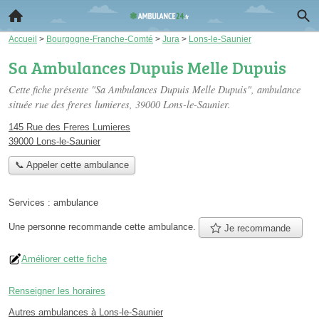
Accueil
>
Bourgogne-Franche-Comté
>
Jura
>
Lons-le-Saunier
Sa Ambulances Dupuis Melle Dupuis
Cette fiche présente "Sa Ambulances Dupuis Melle Dupuis", ambulance
située
rue des freres lumieres
, 39000 Lons-le-Saunier.
145 Rue des Freres Lumieres
39000 Lons-le-Saunier
📞 Appeler cette ambulance
Services :
ambulance
Une personne
recommande
cette ambulance.
Je recommande
Améliorer cette fiche
Renseigner les horaires
Autres ambulances à Lons-le-Saunier