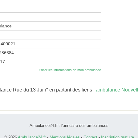
ulance
8400021
986684
017
Éditer les informations de mon ambulance
ance Rue du 13 Juin" en partant des liens :
ambulance Nouvell
Ambulance24.fr : l'annuaire des ambulances
© 2026
Ambulance24.fr
-
Mentions légales
-
Contact
-
Inscription gratuite