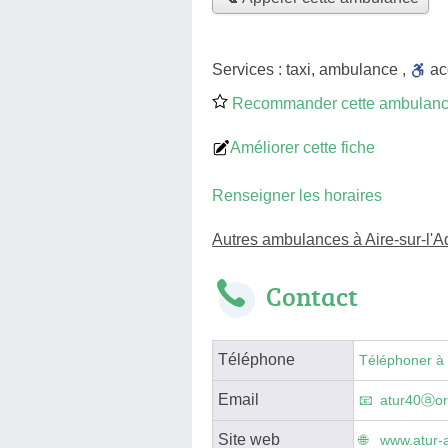
Services :
taxi
,
ambulance
,
a
Recommander cette ambulan
Améliorer cette fiche
Renseigner les horaires
Autres ambulances à Aire-sur-l'A
Contact
Téléphone
Téléphoner à
Email
atur40ⓐor
Site web
www.atur-