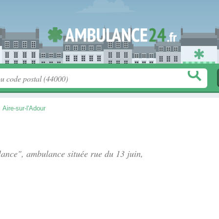
>
Aire-sur-l'Adour
ulance", ambulance située
rue du 13 juin
,