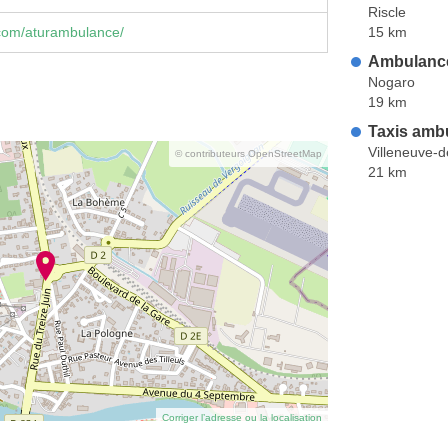
Riscle
15 km
com/aturambulance/
Ambulance
Nogaro
19 km
Taxis amb
Villeneuve-
© contributeurs OpenStreetMap
21 km
Corriger l’adresse ou la localisation