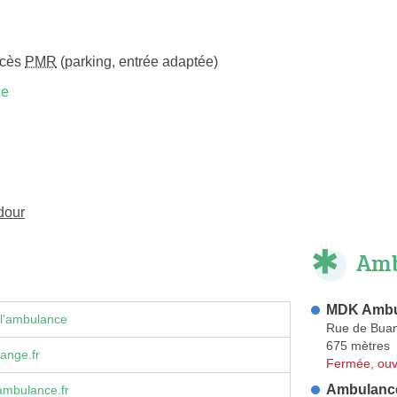
ccès
PMR
(parking, entrée adaptée)
ce
dour
Amb
MDK Ambu
 l'ambulance
Rue de Bua
675 mètres
ange.fr
Fermée, ouv
Ambulance
ambulance.fr