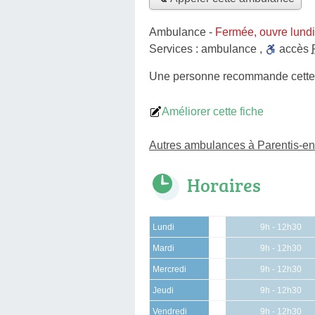
Ambulance
-
Fermée, ouvre lund
Services :
ambulance
,
accès
Une personne
recommande
cett
Améliorer cette fiche
Autres ambulances à Parentis-e
Horaires
Lundi
9h - 12h30
Mardi
9h - 12h30
Mercredi
9h - 12h30
Jeudi
9h - 12h30
Vendredi
9h - 12h30