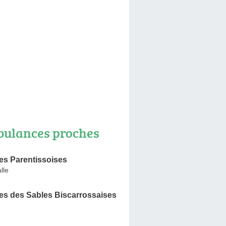
ulances proches
s Parentissoises
lle
s des Sables Biscarrossaises