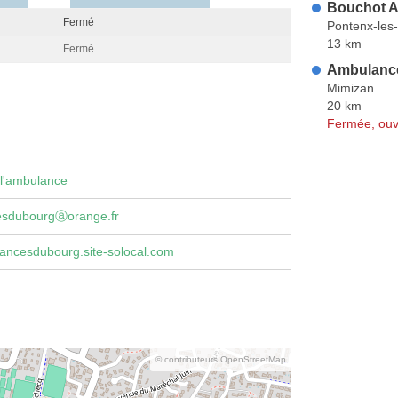
Bouchot A
Fermé
Pontenx-les
13 km
Fermé
Ambulance
Mimizan
20 km
Fermée, ouv
 l'ambulance
sdubourgⓐorange.fr
ancesdubourg.site-solocal.com
© contributeurs OpenStreetMap