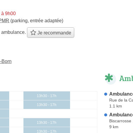
i à 9h00
PMR
(parking, entrée adaptée)
e ambulance.
Je recommande
n-Born
Amb
Ambulance
13h30 - 17h
Rue de la Ca
13h30 - 17h
1.1 km
Ambulance
Biscarrosse
13h30 - 17h
9 km
13h30 - 17h