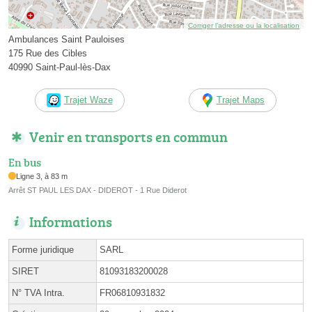
Corriger l’adresse ou la localisation
Ambulances Saint Pauloises
175 Rue des Cibles
40990 Saint-Paul-lès-Dax
Trajet Waze
Trajet Maps
Venir en transports en commun
En bus
Ligne 3, à 83 m
Arrêt ST PAUL LES DAX - DIDEROT - 1 Rue Diderot
Informations
Forme juridique
SARL
SIRET
81093183200028
N° TVA Intra.
FR06810931832