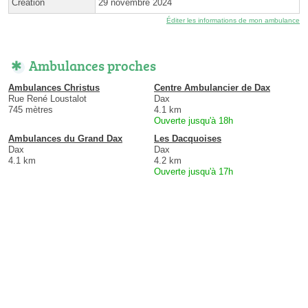
Création
29 novembre 2024
Éditer les informations de mon ambulance
Ambulances proches
Ambulances Christus
Centre Ambulancier de Dax
Rue René Loustalot
Dax
745 mètres
4.1 km
Ouverte jusqu'à 18h
Ambulances du Grand Dax
Les Dacquoises
Dax
Dax
4.1 km
4.2 km
Ouverte jusqu'à 17h