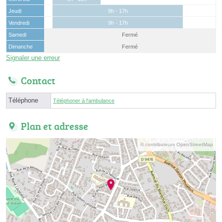
Jeudi
9h - 17h
Vendredi
9h - 17h
Samedi
Fermé
Dimanche
Fermé
Signaler une erreur
Contact
Téléphone
Téléphoner à l'ambulance
Plan et adresse
© contributeurs OpenStreetMap