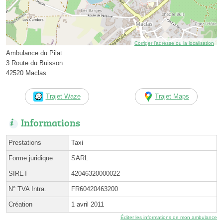
Corriger l’adresse ou la localisation
Ambulance du Pilat
3 Route du Buisson
42520 Maclas
Trajet Waze
Trajet Maps
Informations
Prestations
Taxi
Forme juridique
SARL
SIRET
42046320000022
N° TVA Intra.
FR60420463200
Création
1 avril 2011
Éditer les informations de mon ambulance