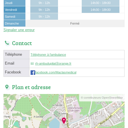
Jeudi
9h - 12h
14h30 - 18h30
Vendredi
9h - 12h
14h30 - 18h30
Samedi
9h - 12h
Dimanche
Fermé
Signaler une erreur
Contact
Téléphone
Téléphoner à l'ambulance
Email
rh-ambudupilatⓐorange.fr
Facebook
facebook.com/Maclasmedical
Plan et adresse
© contributeurs OpenStreetMap