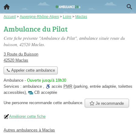
Accueil
>
Auvergne-Rhône-Alpes
>
Loire
>
Maclas
Ambulance du Pilat
Cette fiche présente "Ambulance du Pilat", ambulance située
route du
buisson
, 42520 Maclas.
3 Route du Buisson
42520 Maclas
📞 Appeler cette ambulance
Ambulance
-
Ouverte jusqu'à 18h30
Services :
ambulance
,
accès
PMR
(parking, entrée adaptée, toilettes
accessibles)
,
CB acceptée
Une personne
recommande
cette ambulance.
Je recommande
Améliorer cette fiche
Autres ambulances à Maclas