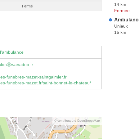
14 km
Fermé
Fermée
Ambulanc
Unieux
16 km
 l'ambulance
alonⓐwanadoo.fr
s-funebres-mazet-saintgalmier.fr
s-funebres-mazet.fr/saint-bonnet-le-chateau/
© contributeurs OpenStreetMap