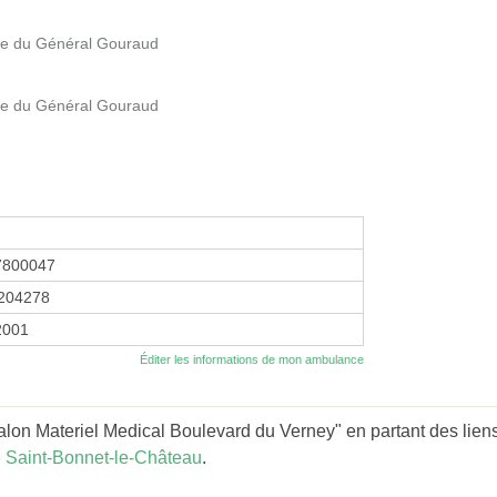
e du Général Gouraud
e du Général Gouraud
7800047
204278
 2001
Éditer les informations de mon ambulance
lon Materiel Medical Boulevard du Verney" en partant des lien
 Saint-Bonnet-le-Château
.