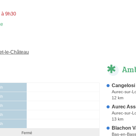
i à 9h30
ce
et-le-Château
Amb
Cangelosi
4h
Aurec-sur-Lo
4h
12 km
4h
Aurec Ass
Aurec-sur-Lo
4h
13 km
4h
Blachon V
Fermé
Bas-en-Bass