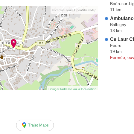
Boën-sur-Li
11 km
© contributeurs OpenStreetMap
Ambulance
Balbigny
13 km
Ce Laur C
Feurs
19 km
Fermée, ouv
Corriger l’adresse ou la localisation
Trajet Maps