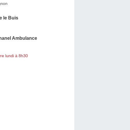
gnon
 le Buis
hanel Ambulance
re lundi à 8h30