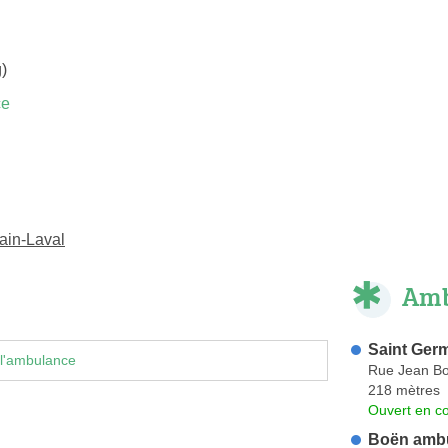
)
ce
ain-Laval
Amb
Saint Ger
 l'ambulance
Rue Jean B
218 mètres
Ouvert en co
Boën ambu