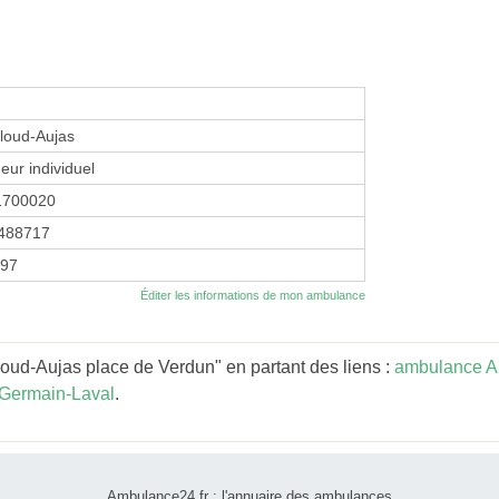
lloud-Aujas
eur individuel
1700020
488717
997
Éditer les informations de mon ambulance
loud-Aujas place de Verdun" en partant des liens :
ambulance A
Germain-Laval
.
Ambulance24.fr : l'annuaire des ambulances