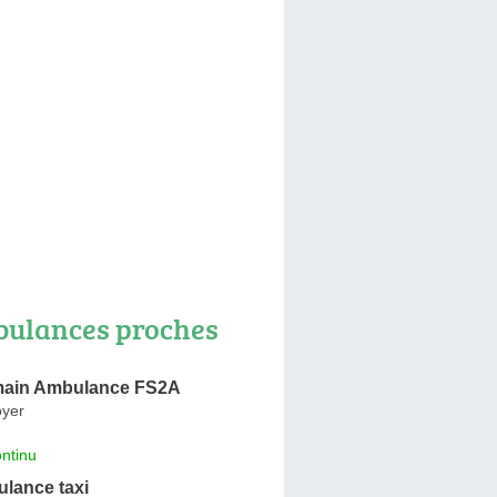
ulances proches
main Ambulance FS2A
oyer
ntinu
lance taxi