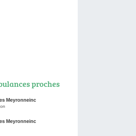
ulances proches
es Meyronneinc
ton
es Meyronneinc