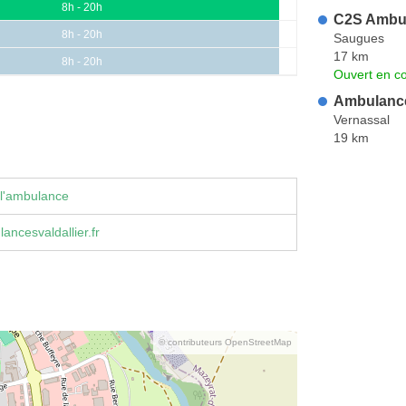
8h - 20h
C2S Ambul
8h - 20h
Saugues
17 km
8h - 20h
Ouvert en co
Ambulance
Vernassal
19 km
 l'ambulance
ncesvaldallier.fr
© contributeurs OpenStreetMap