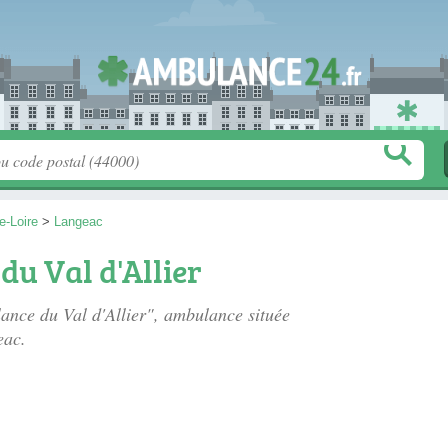
e-Loire
>
Langeac
u Val d'Allier
lance du Val d'Allier", ambulance située
eac.