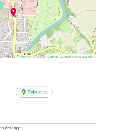
Corriger l’adresse ou la localisation
Trajet Maps
tes distances