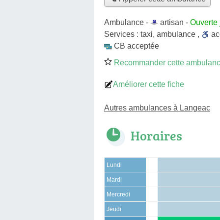
Ambulance -
artisan
-
Ouverte 
Services :
taxi
,
ambulance
,
a
CB acceptée
Recommander cette ambulan
Améliorer cette fiche
Autres ambulances à Langeac
Horaires
Lundi
Mardi
Mercredi
Jeudi