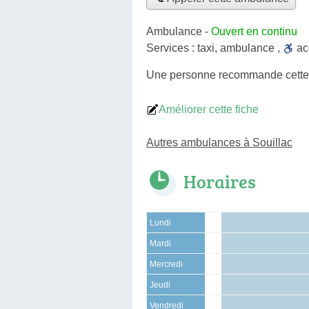
Ambulance
-
Ouvert en continu
Services :
taxi
,
ambulance
,
a
Une personne
recommande
cett
Améliorer cette fiche
Autres ambulances à Souillac
Horaires
Lundi
Mardi
Mercredi
Jeudi
Vendredi