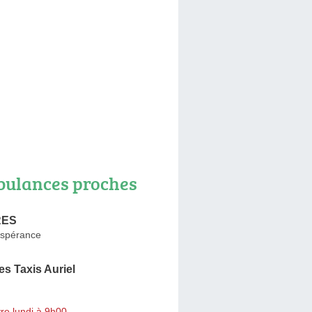
ulances proches
RES
Espérance
s Taxis Auriel
re lundi à 9h00