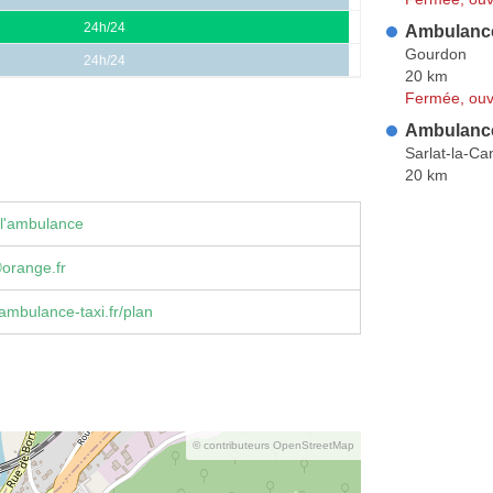
24h/24
Ambulance
Gourdon
24h/24
20 km
Fermée, ouv
Ambulance
Sarlat-la-C
20 km
 l'ambulance
orange.fr
ambulance-taxi.fr/plan
© contributeurs OpenStreetMap