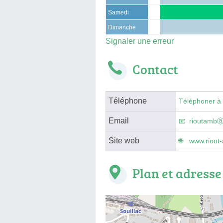
Samedi
Dimanche
Signaler une erreur
Contact
Téléphone
Téléphoner à
Email
rioutambⓐ
Site web
www.riout-
Plan et adresse