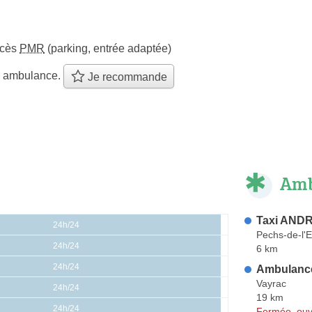
ccès
PMR
(parking, entrée adaptée)
e ambulance.
Je recommande
Amb
Taxi AND
24h/24
Pechs-de-l'
24h/24
6 km
24h/24
Ambulance
Vayrac
24h/24
19 km
24h/24
Fermée, ouv