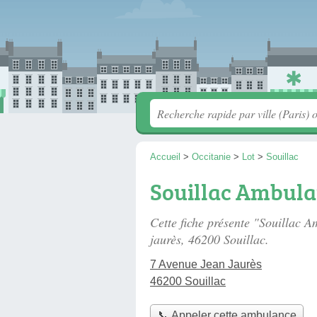
Accueil
>
Occitanie
>
Lot
>
Souillac
Souillac Ambula
Cette fiche présente "Souillac 
jaurès
, 46200 Souillac.
7 Avenue Jean Jaurès
46200 Souillac
📞 Appeler cette ambulance