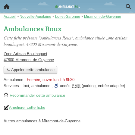
Accueil
>
Nouvelle-Aquitaine
>
Lot-et-Garonne
>
Miramont-de-Guyenne
Ambulances Roux
Cette fiche présente "Ambulances Roux", ambulance située
zone artisan
bouilhaguet
, 47800 Miramont-de-Guyenne.
Zone Artisan Bouilhaguet
47800 Miramont-de-Guyenne
📞 Appeler cette ambulance
Ambulance
-
Fermée, ouvre lundi à 9h30
Services :
taxi
,
ambulance
,
accès
PMR
(parking, entrée adaptée)
Recommander cette ambulance
Améliorer cette fiche
Autres ambulances à Miramont-de-Guyenne