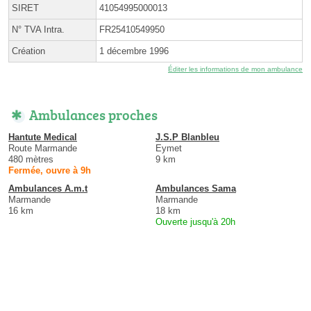
SIRET
41054995000013
N° TVA Intra.
FR25410549950
Création
1 décembre 1996
Éditer les informations de mon ambulance
Ambulances proches
Hantute Medical
J.S.P Blanbleu
Route Marmande
Eymet
480 mètres
9 km
Fermée, ouvre à 9h
Ambulances A.m.t
Ambulances Sama
Marmande
Marmande
16 km
18 km
Ouverte jusqu'à 20h