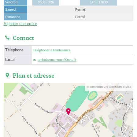
Vendredi
9h30 - 12h
14h - 17h30
Samedi
Fermé
Dimanche
Fermé
Signaler une erreur
Contact
Téléphone
Téléphoner à l'ambulance
Email
ambulances-rouxⓐnetc.fr
Plan et adresse
© contributeurs OpenStreetMap