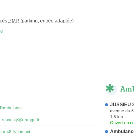
ccès
PMR
(parking, entrée adaptée)
ce
Amb
JUSSIEU 
 l'ambulance
avenue du 8
1.5 km
.rouxostyⓐorange.fr
Ouvert en co
Ambulance
ort48.fr/contact