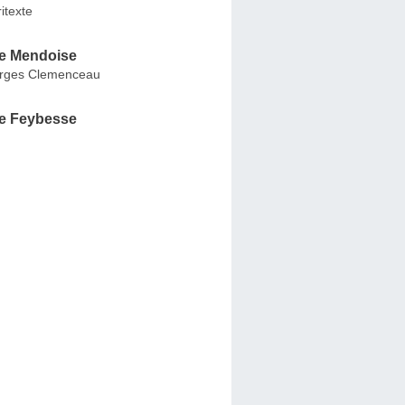
itexte
e Mendoise
rges Clemenceau
e Feybesse