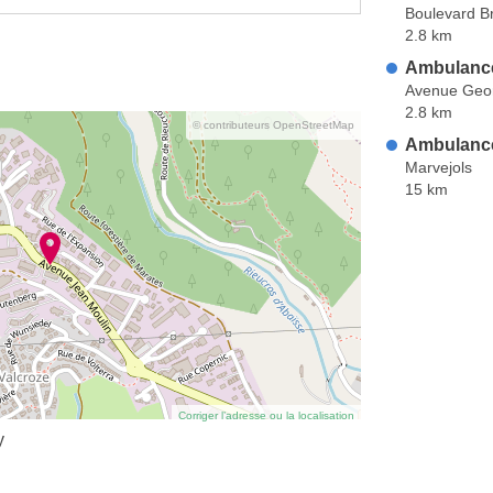
Boulevard Br
2.8 km
Ambulanc
Avenue Geo
2.8 km
© contributeurs OpenStreetMap
Ambulanc
Marvejols
15 km
Corriger l’adresse ou la localisation
y