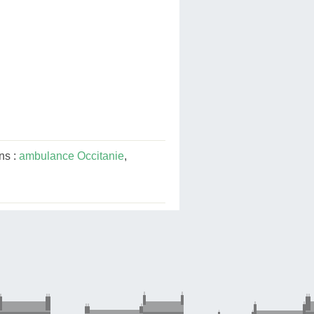
ns :
ambulance Occitanie
,