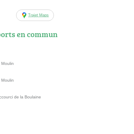
Trajet Maps
ports en commun
 Moulin
 Moulin
courci de la Boulaine