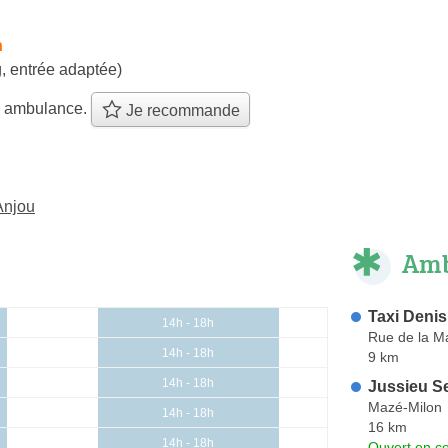
h
, entrée adaptée)
e ambulance.
Je recommande
Anjou
Amb
Taxi Denis
14h - 18h
Rue de la M
14h - 18h
9 km
14h - 18h
Jussieu S
Mazé-Milon
14h - 18h
16 km
14h - 18h
Ouvert en co