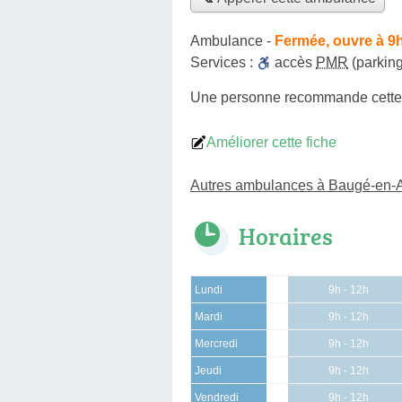
Ambulance
-
Fermée, ouvre à 9
Services :
accès
PMR
(parking
Une personne
recommande
cett
Améliorer cette fiche
Autres ambulances à Baugé-en-
Horaires
Lundi
9h - 12h
Mardi
9h - 12h
Mercredi
9h - 12h
Jeudi
9h - 12h
Vendredi
9h - 12h