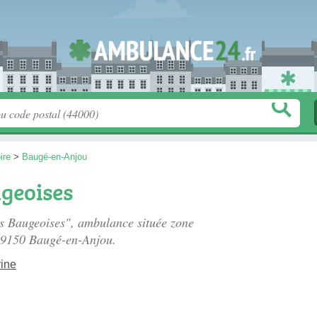
ire
>
Baugé-en-Anjou
geoises
es Baugeoises", ambulance située
zone
49150 Baugé-en-Anjou.
rine