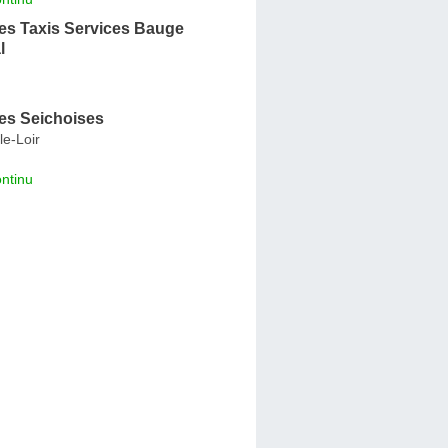
s Taxis Services Bauge
l
s Seichoises
le-Loir
ntinu