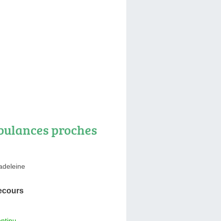
ulances proches
adeleine
ecours
ntinu