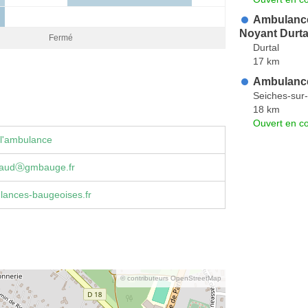
Ambulance
Noyant Durta
Fermé
Durtal
17 km
Ambulance
Seiches-sur-
18 km
Ouvert en co
 l'ambulance
ipaudⓐgmbauge.fr
ances-baugeoises.fr
© contributeurs OpenStreetMap