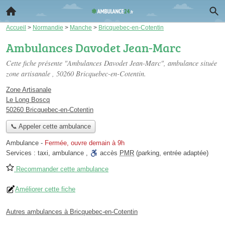
Accueil
>
Normandie
>
Manche
>
Bricquebec-en-Cotentin
Ambulances Davodet Jean-Marc
Cette fiche présente "Ambulances Davodet Jean-Marc", ambulance située
zone artisanale
, 50260 Bricquebec-en-Cotentin.
Zone Artisanale
Le Long Boscq
50260 Bricquebec-en-Cotentin
📞 Appeler cette ambulance
Ambulance
-
Fermée, ouvre demain à 9h
Services :
taxi
,
ambulance
,
accès
PMR
(parking, entrée adaptée)
Recommander cette ambulance
Améliorer cette fiche
Autres ambulances à Bricquebec-en-Cotentin