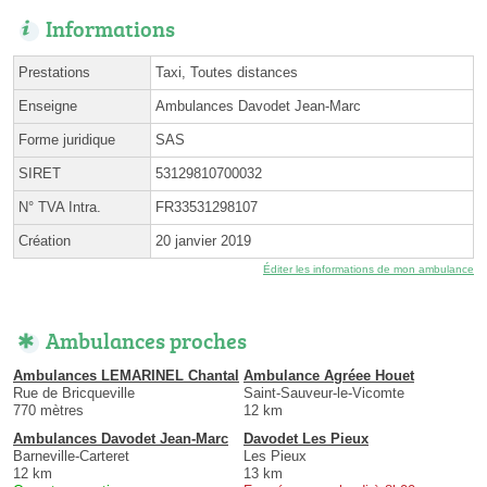
Informations
Prestations
Taxi, Toutes distances
Enseigne
Ambulances Davodet Jean-Marc
Forme juridique
SAS
SIRET
53129810700032
N° TVA Intra.
FR33531298107
Création
20 janvier 2019
Éditer les informations de mon ambulance
Ambulances proches
Ambulances LEMARINEL Chantal
Ambulance Agréee Houet
Rue de Bricqueville
Saint-Sauveur-le-Vicomte
770 mètres
12 km
Ambulances Davodet Jean-Marc
Davodet Les Pieux
Barneville-Carteret
Les Pieux
12 km
13 km