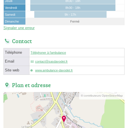
Jeudi
8h30 - 18h
Vendredi
8h30 - 18h
Samedi
9h - 17h
Dimanche
Fermé
Signaler une erreur
Contact
Téléphone
Téléphoner à l'ambulance
Email
contactⓐsasdavodet.fr
Site web
www.ambulance-davodet.fr
Plan et adresse
© contributeurs OpenStreetMap