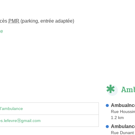
ccès
PMR
(parking, entrée adaptée)
ce
Amb
Ambualnce
 l'ambulance
Rue Houssi
1.2 km
s.lefevreⓐgmail.com
Ambulance
Rue Dunant