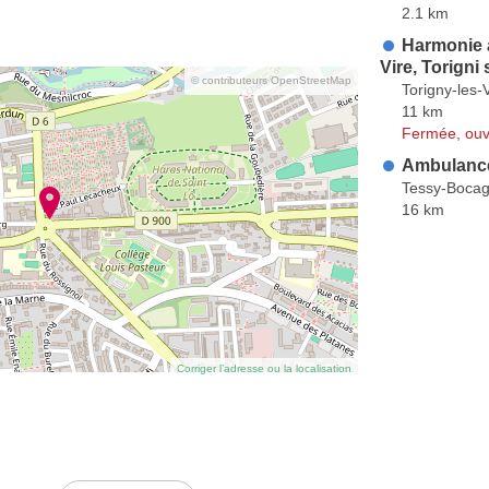
2.1 km
Harmonie 
Vire, Torigni 
© contributeurs OpenStreetMap
Torigny-les-V
11 km
Fermée, ouv
Ambulances
Tessy-Boca
16 km
Corriger l’adresse ou la localisation