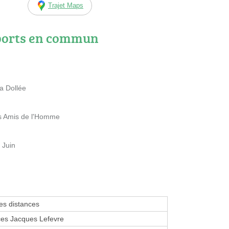
Trajet Maps
ports en commun
la Dollée
s Amis de l'Homme
 Juin
tes distances
es Jacques Lefevre