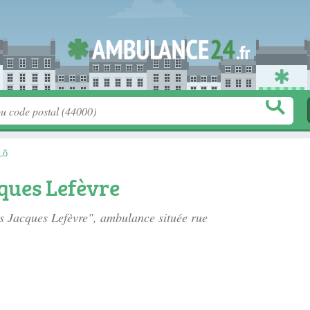
Lô
ues Lefèvre
es Jacques Lefèvre", ambulance située
rue