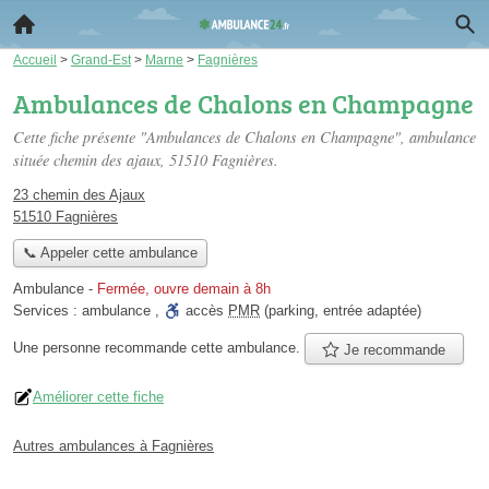
Accueil
>
Grand-Est
>
Marne
>
Fagnières
Ambulances de Chalons en Champagne
Cette fiche présente "Ambulances de Chalons en Champagne", ambulance
située
chemin des ajaux
, 51510 Fagnières.
23 chemin des Ajaux
51510 Fagnières
📞 Appeler cette ambulance
Ambulance
-
Fermée, ouvre demain à 8h
Services :
ambulance
,
accès
PMR
(parking, entrée adaptée)
Une personne
recommande
cette ambulance.
Je recommande
Améliorer cette fiche
Autres ambulances à Fagnières