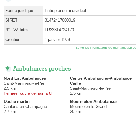
Forme juridique
Entrepreneur individuel
SIRET
31472417000019
N° TVA Intra.
FR33314724170
Création
1 janvier 1979
Éditer les informations de mon ambulance
Ambulances proches
Nord Est Ambulances
Centre Ambulancier-Ambulance
Saint-Martin-sur-le-Pré
Caille
2.5 km
Saint-Martin-sur-le-Pré
Fermée, ouvre demain à 8h
2.5 km
Duche martin
Mourmelon Ambulances
Châlons-en-Champagne
Mourmelon-le-Grand
2.7 km
20 km