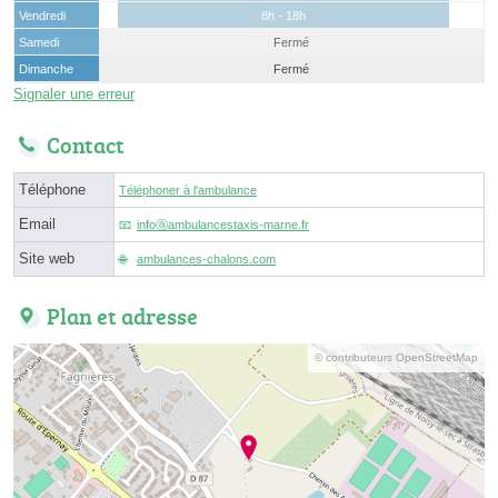
Vendredi
8h - 18h
Samedi
Fermé
Dimanche
Fermé
Signaler une erreur
Contact
Téléphone
Téléphoner à l'ambulance
Email
infoⓐambulancestaxis-marne.fr
Site web
ambulances-chalons.com
Plan et adresse
© contributeurs OpenStreetMap