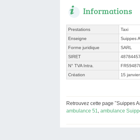
Informations
Prestations
Taxi
Enseigne
Suippes A
Forme juridique
SARL
SIRET
4878445
N° TVA Intra.
FR59487
Création
15 janvie
Retrouvez cette page "Suippes Am
ambulance 51
,
ambulance Suipp