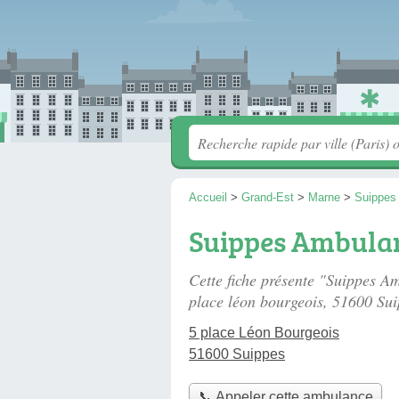
Accueil
>
Grand-Est
>
Marne
>
Suippes
Suippes Ambulan
Cette fiche présente "Suippes A
place léon bourgeois
, 51600 Sui
5 place Léon Bourgeois
51600 Suippes
📞 Appeler cette ambulance