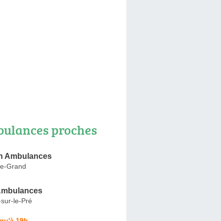
ulances proches
n Ambulances
le-Grand
Ambulances
-sur-le-Pré
qu'à 19h