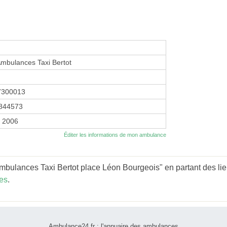
mbulances Taxi Bertot
7300013
844573
r 2006
Éditer les informations de mon ambulance
bulances Taxi Bertot place Léon Bourgeois" en partant des lie
es
.
Ambulance24.fr : l'annuaire des ambulances