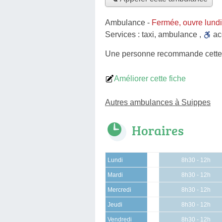
Ambulance
-
Fermée, ouvre lund
Services :
taxi
,
ambulance
,
a
Une personne
recommande
cett
Améliorer cette fiche
Autres ambulances à Suippes
Horaires
Lundi
8h30 - 12h
Mardi
8h30 - 12h
Mercredi
8h30 - 12h
Jeudi
8h30 - 12h
Vendredi
8h30 - 12h