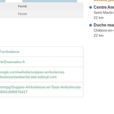
Fermé
Centre Am
Saint-Martin
Fermé
22 km
Duche mar
Châlons-en
22 km
 l'ambulance
mbⓐwanadoo.fr
google.com/website/suippes-ambulances
ulancestaxibertot.site-solocal.com
com/pg/Suippes-Ambulances-et-Taxis-Ambulances-
106041880876417