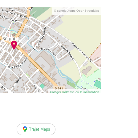
© contributeurs OpenStreetMap
Corriger l’adresse ou la localisation
Trajet Maps