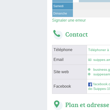
Samedi
Dimanche
Signaler une erreur
Contact
Téléphone
Téléphoner à
Email
suippes.a
business.
Site web
suippesamb
facebook.
Facebook
de-Suippes-
Plan et adresse