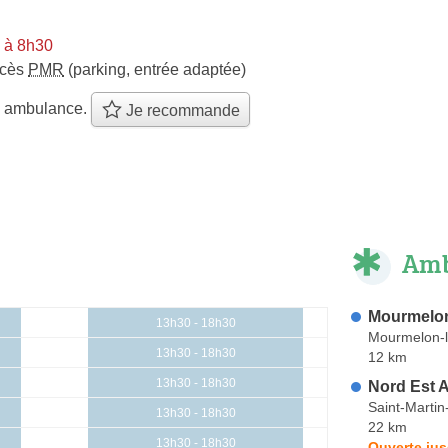
i à 8h30
ccès
PMR
(parking, entrée adaptée)
e ambulance.
Je recommande
Amb
Mourmelo
13h30 - 18h30
Mourmelon-
13h30 - 18h30
12 km
13h30 - 18h30
Nord Est 
Saint-Martin
13h30 - 18h30
22 km
13h30 - 18h30
Ouverte jus