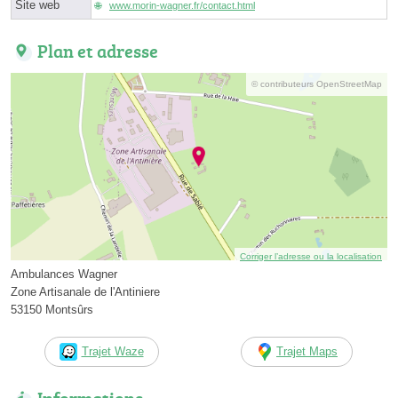
Site web
www.morin-wagner.fr/contact.html
Plan et adresse
© contributeurs OpenStreetMap
Corriger l’adresse ou la localisation
Ambulances Wagner
Zone Artisanale de l'Antiniere
53150 Montsûrs
Trajet Waze
Trajet Maps
Informations