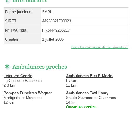
Forme juridique
SARL
SIRET
44928321700023
N° TVA Intra.
FR34449283217
Création
1 juillet 2006
Éditer les informations de mon ambulance
Ambulances proches
Lefeuvre Cédric
Ambulances E et P Morin
La Chapelle-Rainsouin
Évron
2.8 km
11 km
Pompes Funebres Wagner
Ambulances Taxi Lamy
Martigné-sur-Mayenne
Sainte-Suzanne-et-Chammes
12 km
14 km
Ouvert en continu