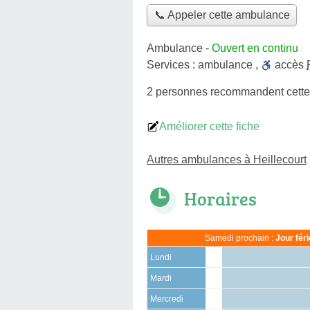
📞 Appeler cette ambulance
Ambulance
-
Ouvert en continu
Services :
ambulance
,
accès
2 personnes
recommandent
cett
Améliorer cette fiche
Autres ambulances à Heillecourt
Horaires
Samedi prochain :
Jour fér
Lundi
Mardi
Mercredi