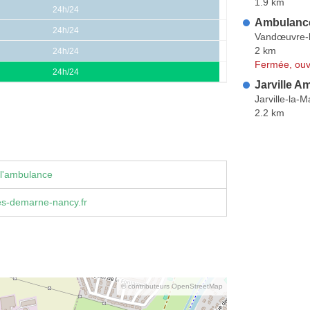
1.9 km
24h/24
Ambulanc
24h/24
Vandœuvre-
2 km
24h/24
Fermée, ouv
24h/24
Jarville 
Jarville-la-
2.2 km
 l'ambulance
s-demarne-nancy.fr
© contributeurs OpenStreetMap