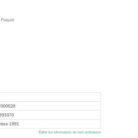
s Paquis
7000028
393370
mbre 1991
Éditer les informations de mon ambulance