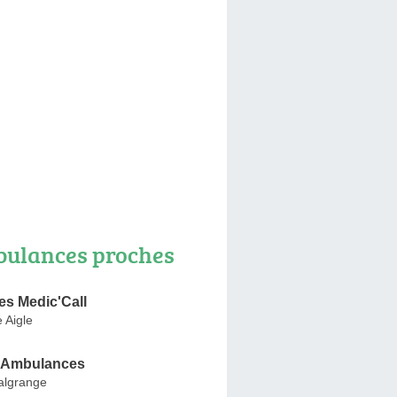
ulances proches
s Medic'Call
 Aigle
s Ambulances
Malgrange