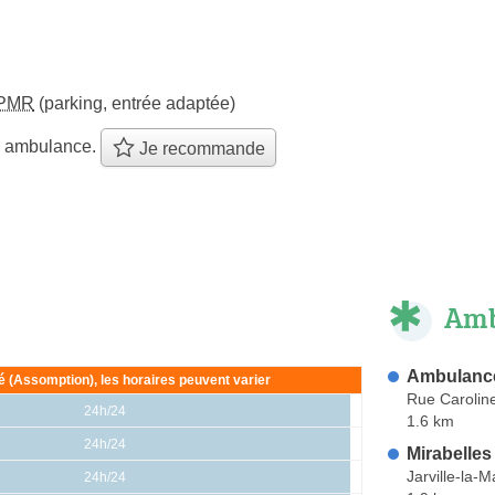
PMR
(parking, entrée adaptée)
e ambulance.
Je recommande
Amb
Ambulance
ié (Assomption), les horaires peuvent varier
Rue Caroline
24h/24
1.6 km
24h/24
Mirabelle
Jarville-la-
24h/24