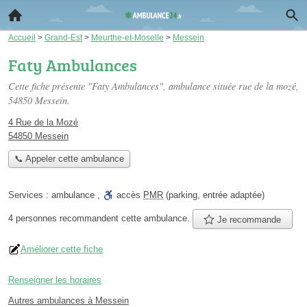
Accueil
>
Grand-Est
>
Meurthe-et-Moselle
>
Messein
Faty Ambulances
Cette fiche présente "Faty Ambulances", ambulance située
rue de la mozé
,
54850 Messein.
4 Rue de la Mozé
54850 Messein
📞 Appeler cette ambulance
Services :
ambulance
,
accès
PMR
(parking, entrée adaptée)
4 personnes
recommandent
cette ambulance.
Je recommande
Améliorer cette fiche
Renseigner les horaires
Autres ambulances à Messein