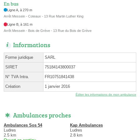
En bus
Ligne A, à 270 m
Arrêt Messein - Coteaux - 13 Rue Martin Luther King
Ligne B, à 161 m
Arrêt Messein - Bois de Grève - 13 Rue du Bois de Grève
Informations
Forme juridique
SARL
SIRET
75184143800037
N° TVA Intra.
FR10751841438
Création
1 janvier 2016
Éditer les informations de mon ambulance
Ambulances proches
Ambulances Sos 54
Kap Ambulances
Ludres
Ludres
2.5 km
2.8 km