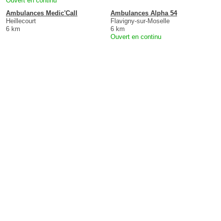
Ouvert en continu
Ambulances Medic'Call
Ambulances Alpha 54
Heillecourt
Flavigny-sur-Moselle
6 km
6 km
Ouvert en continu