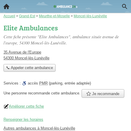
Accueil
>
Grand-Est
>
Meurthe-et-Moselle
>
Moncel-lès-Lunéville
Elite Ambulances
Cette fiche présente "Elite Ambulances", ambulance située
avenue de
l'europe
, 54300 Moncel-lès-Lunéville.
35 Avenue de l'Europe
54300 Moncel-lès-Lunéville
📞 Appeler cette ambulance
Services :
accès
PMR
(parking, entrée adaptée)
Une personne
recommande
cette ambulance.
Je recommande
Améliorer cette fiche
Renseigner les horaires
Autres ambulances à Moncel-lès-Lunéville