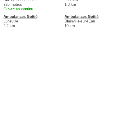
725 mètres
1.3 km
Ouvert en continu
Ambulances Gottié
Ambulances Gottié
Lunéville
Blainville-sur-l'Eau
2.2 km
10 km