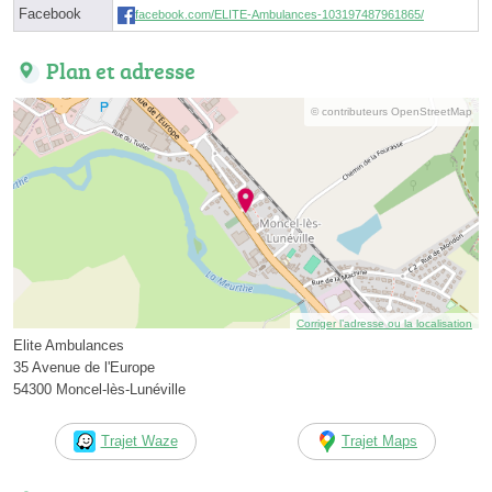
Facebook
facebook.com/ELITE-Ambulances-103197487961865/
Plan et adresse
© contributeurs OpenStreetMap
Corriger l’adresse ou la localisation
Elite Ambulances
35 Avenue de l'Europe
54300 Moncel-lès-Lunéville
Trajet Waze
Trajet Maps