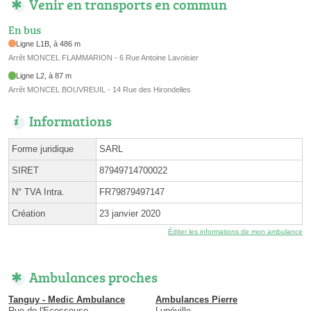
Venir en transports en commun
En bus
Ligne L1B, à 486 m
Arrêt MONCEL FLAMMARION - 6 Rue Antoine Lavoisier
Ligne L2, à 87 m
Arrêt MONCEL BOUVREUIL - 14 Rue des Hirondelles
Informations
Forme juridique
SARL
SIRET
87949714700022
N° TVA Intra.
FR79879497147
Création
23 janvier 2020
Éditer les informations de mon ambulance
Ambulances proches
Tanguy - Medic Ambulance
Ambulances Pierre
Rue de l'Ecosseuse
Lunéville