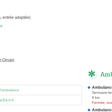
, entrée adaptée)
ce
r-Ornain
Amb
Ambulance
 l'ambulance
Sermaize-le
8 km
teⓐa-b.fr
Fermée, ouv
Ambulance