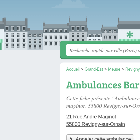
Accueil
>
Grand-Est
>
Meuse
>
Revigny
Ambulances Bar
Cette fiche présente "Ambulanc
maginot
, 55800 Revigny-sur-Or
21 Rue Andre Maginot
55800 Revigny-sur-Ornain
📞 Appeler cette ambulance