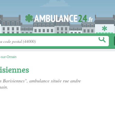
-sur-Ornain
isiennes
es Barisiennes", ambulance située
rue andre
nain.