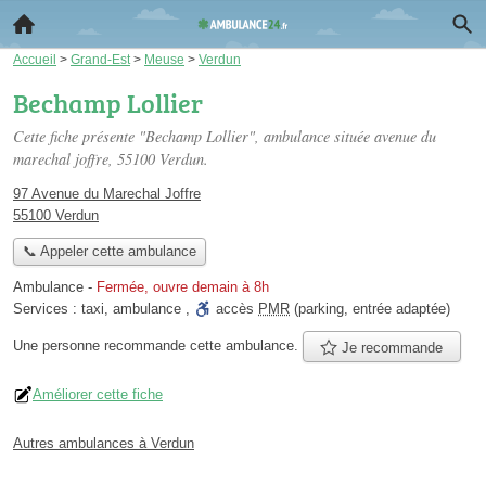
Accueil
>
Grand-Est
>
Meuse
>
Verdun
Bechamp Lollier
Cette fiche présente "Bechamp Lollier", ambulance située
avenue du
marechal joffre
, 55100 Verdun.
97 Avenue du Marechal Joffre
55100 Verdun
📞 Appeler cette ambulance
Ambulance
-
Fermée, ouvre demain à 8h
Services :
taxi
,
ambulance
,
accès
PMR
(parking, entrée adaptée)
Une personne
recommande
cette ambulance.
Je recommande
Améliorer cette fiche
Autres ambulances à Verdun