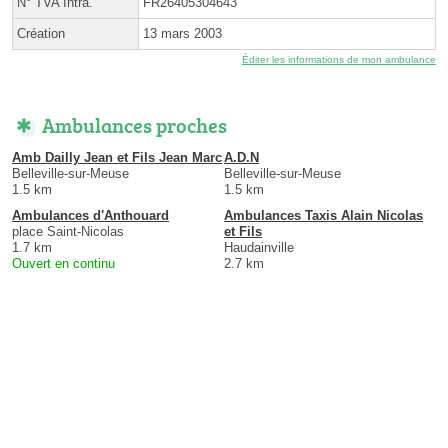
N° TVA Intra.
FR26405304643
Création
13 mars 2003
Éditer les informations de mon ambulance
Ambulances proches
Amb Dailly Jean et Fils Jean Marc
A.D.N
Belleville-sur-Meuse
Belleville-sur-Meuse
1.5 km
1.5 km
Ambulances d'Anthouard
Ambulances Taxis Alain Nicolas
place Saint-Nicolas
et Fils
1.7 km
Haudainville
Ouvert en continu
2.7 km