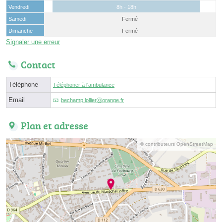
Vendredi
8h - 18h
Samedi
Fermé
Dimanche
Fermé
Signaler une erreur
Contact
Téléphone
Téléphoner à l'ambulance
Email
bechamp.lollierⓐorange.fr
Plan et adresse
© contributeurs OpenStreetMap