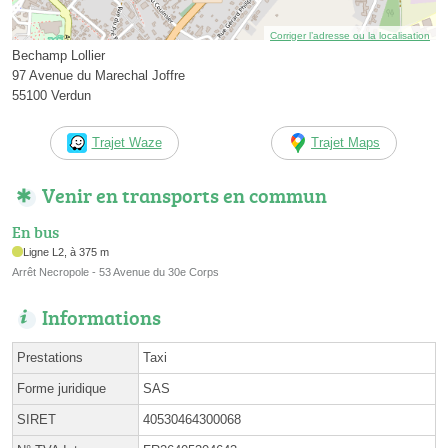
Corriger l’adresse ou la localisation
Bechamp Lollier
97 Avenue du Marechal Joffre
55100 Verdun
Trajet Waze
Trajet Maps
Venir en transports en commun
En bus
Ligne L2, à 375 m
Arrêt Necropole - 53 Avenue du 30e Corps
Informations
Prestations
Taxi
Forme juridique
SAS
SIRET
40530464300068