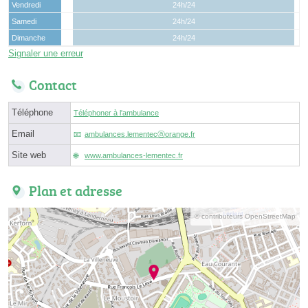
Vendredi
24h/24
Samedi
24h/24
Dimanche
24h/24
Signaler une erreur
Contact
Téléphone
Téléphoner à l'ambulance
Email
ambulances.lementecⓐorange.fr
Site web
www.ambulances-lementec.fr
Plan et adresse
© contributeurs OpenStreetMap