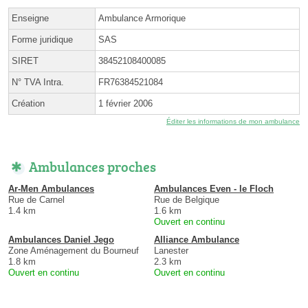
Enseigne
Ambulance Armorique
Forme juridique
SAS
SIRET
38452108400085
N° TVA Intra.
FR76384521084
Création
1 février 2006
Éditer les informations de mon ambulance
Ambulances proches
Ar-Men Ambulances
Ambulances Even - le Floch
Rue de Carnel
Rue de Belgique
1.4 km
1.6 km
Ouvert en continu
Ambulances Daniel Jego
Alliance Ambulance
Zone Aménagement du Bourneuf
Lanester
1.8 km
2.3 km
Ouvert en continu
Ouvert en continu