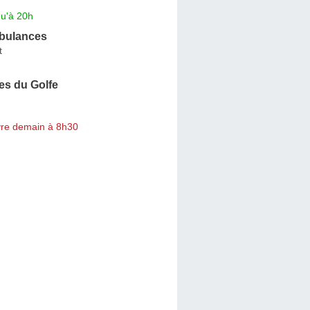
qu'à 20h
bulances
t
s du Golfe
re demain à 8h30