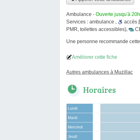
Ambulance
-
Ouverte jusqu'à 20h
Services :
ambulance
,
accès
PMR, toilettes accessibles)
,
C
Une personne
recommande
cett
Améliorer cette fiche
Autres ambulances à Muzillac
Horaires
Lundi
Mardi
Mercredi
Jeudi