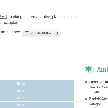
PMR
(parking, entrée adaptée, places assises
B acceptée
e ambulance.
Je recommande
Amb
Taxis 2000
8h - 20h
Rue du Pont
8h - 20h
2.6 km
8h - 20h
Breizh Am
Damgan
8h - 20h