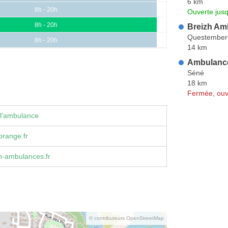
6 km
8h - 20h
Ouverte jus
8h - 20h
Breizh Am
Questember
8h - 20h
14 km
Ambulance
Séné
18 km
Fermée, ouv
 l'ambulance
range.fr
h-ambulances.fr
© contributeurs OpenStreetMap