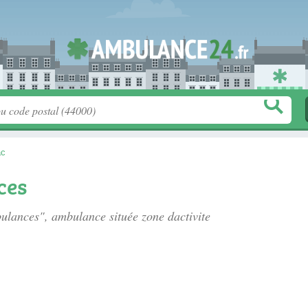
ac
ces
mbulances", ambulance située
zone dactivite