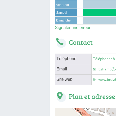
Vendredi
Samedi
Dimanche
Signaler une erreur
Contact
Téléphone
Téléphoner à
Email
bzhambⓐo
Site web
www.breiz
Plan et adresse