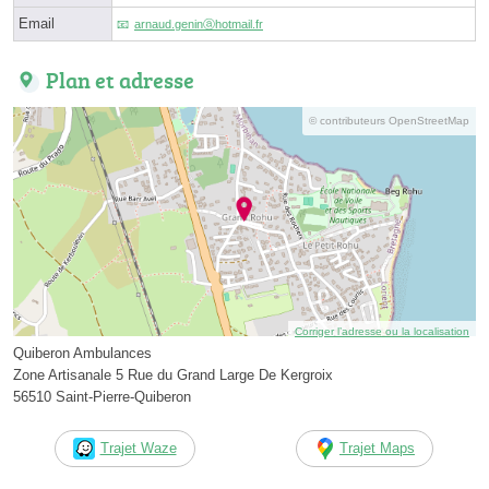
Email
arnaud.geninⓐhotmail.fr
Plan et adresse
© contributeurs OpenStreetMap
Corriger l’adresse ou la localisation
Quiberon Ambulances
Zone Artisanale 5 Rue du Grand Large De Kergroix
56510 Saint-Pierre-Quiberon
Trajet Waze
Trajet Maps