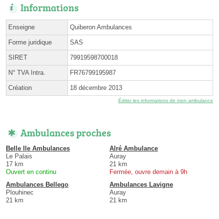
Informations
Enseigne
Quiberon Ambulances
Forme juridique
SAS
SIRET
79919598700018
N° TVA Intra.
FR76799195987
Création
18 décembre 2013
Éditer les informations de mon ambulance
Ambulances proches
Belle Ile Ambulances
Alré Ambulance
Le Palais
Auray
17 km
21 km
Ouvert en continu
Fermée, ouvre demain à 9h
Ambulances Bellego
Ambulances Lavigne
Plouhinec
Auray
21 km
21 km