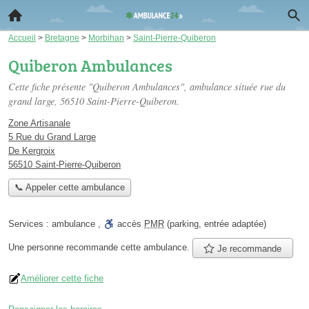
Accueil
>
Bretagne
>
Morbihan
>
Saint-Pierre-Quiberon
Quiberon Ambulances
Cette fiche présente "Quiberon Ambulances", ambulance située
rue du
grand large
, 56510 Saint-Pierre-Quiberon.
Zone Artisanale
5 Rue du Grand Large
De Kergroix
56510 Saint-Pierre-Quiberon
📞 Appeler cette ambulance
Services :
ambulance
,
accès
PMR
(parking, entrée adaptée)
Une personne
recommande
cette ambulance.
Je recommande
Améliorer cette fiche