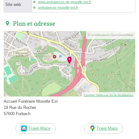
www.ambulances-de-moselle-est.fr
Site web
ambulances-moselle-est.fr
Plan et adresse
© contributeurs OpenStreetMap
Corriger l’adresse ou la localisation
Accueil Funéraire Moselle Est
19 Rue du Rocher
57600 Forbach
Trajet Waze
Trajet Maps