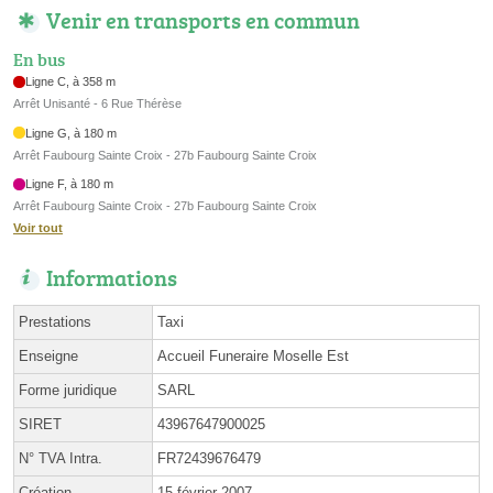
Venir en transports en commun
En bus
Ligne C, à 358 m
Arrêt Unisanté - 6 Rue Thérèse
Ligne G, à 180 m
Arrêt Faubourg Sainte Croix - 27b Faubourg Sainte Croix
Ligne F, à 180 m
Arrêt Faubourg Sainte Croix - 27b Faubourg Sainte Croix
Voir tout
Informations
Prestations
Taxi
Enseigne
Accueil Funeraire Moselle Est
Forme juridique
SARL
SIRET
43967647900025
N° TVA Intra.
FR72439676479
Création
15 février 2007