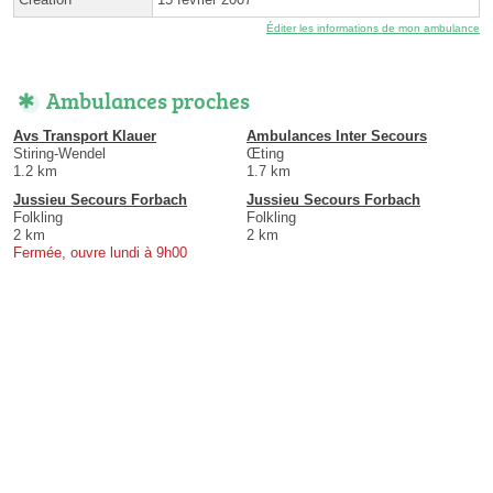
Éditer les informations de mon ambulance
Ambulances proches
Avs Transport Klauer
Ambulances Inter Secours
Stiring-Wendel
Œting
1.2 km
1.7 km
Jussieu Secours Forbach
Jussieu Secours Forbach
Folkling
Folkling
2 km
2 km
Fermée, ouvre lundi à 9h00