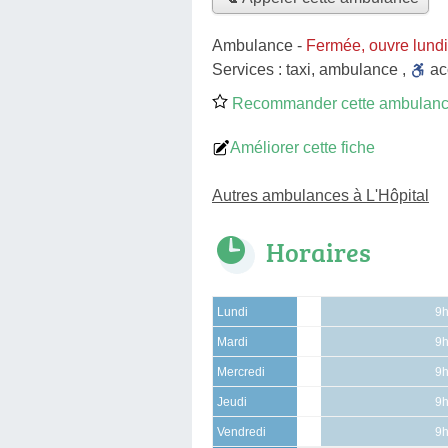
Ambulance
-
Fermée, ouvre lund
Services :
taxi
,
ambulance
,
a
Recommander cette ambulan
Améliorer cette fiche
Autres ambulances à L'Hôpital
Horaires
Lundi
9h
Mardi
9h
Mercredi
9h
Jeudi
9h
Vendredi
9h