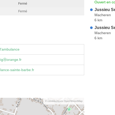
Ouvert en co
Fermé
Jussieu S
Fermé
Macheren
6 km
Jussieu S
Macheren
6 km
 l'ambulance
rigⓐorange.fr
ance-sainte-barbe.fr
© contributeurs OpenStreetMap