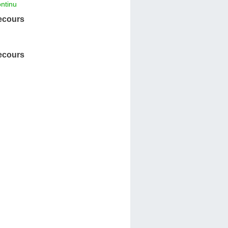
ntinu
ecours
ecours