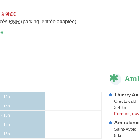
i à 9h00
ccès
PMR
(parking, entrée adaptée)
ce
Amb
Thierry A
 - 15h
Creutzwald
 - 15h
3.4 km
Fermée, ouv
 - 15h
Ambulance
 - 15h
Saint-Avold
 - 15h
5 km