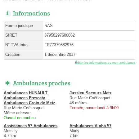
Informations
Forme juridique
SAS
SIRET
37958297600062
N° TVA Intra.
FR77379582976
Création
1 décembre 2017
Éditer les informations de mon ambulance
Ambulances proches
Ambulances HUNAULT
Jussieu Secours Metz
Ambulances Frescaty
Rue Marie Coëtlosquet
Ambulances Croix de Metz
48 mètres
Rue Marie Coëtlosquet
Fermée, ouvre lundi à 9h00
Même adresse
Ouvert en continu
Assistances 57 Ambulances
Ambulances Alpha 57
Marsilly
Marly
4.7 km
7 km