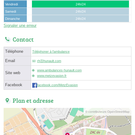
Vendredi
24h/24
Samedi
24h/24
Dimanche
24h/24
Signaler une erreur
Contact
Téléphone
Téléphoner à l'ambulance
Email
rhⓐhunault.com
www.ambulances-hunault.com
Site web
www.metzevasion.fr
Facebook
facebook.com/MetzEvasion
Plan et adresse
© contributeurs OpenStreetMap