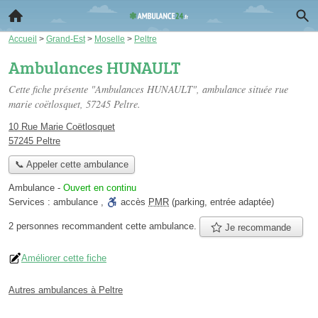
Accueil
>
Grand-Est
>
Moselle
>
Peltre
Ambulances HUNAULT
Cette fiche présente "Ambulances HUNAULT", ambulance située
rue
marie coëtlosquet
, 57245 Peltre.
10 Rue Marie Coëtlosquet
57245 Peltre
📞 Appeler cette ambulance
Ambulance
-
Ouvert en continu
Services :
ambulance
,
accès
PMR
(parking, entrée adaptée)
2 personnes
recommandent
cette ambulance.
Je recommande
Améliorer cette fiche
Autres ambulances à Peltre