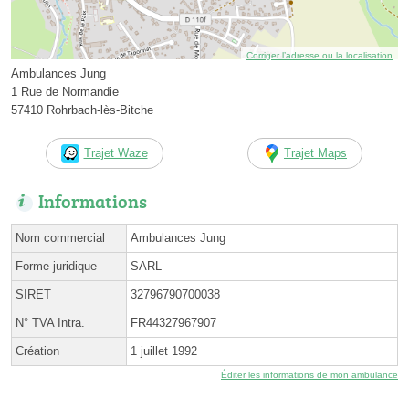
Corriger l’adresse ou la localisation
Ambulances Jung
1 Rue de Normandie
57410 Rohrbach-lès-Bitche
Trajet Waze
Trajet Maps
Informations
Nom commercial
Ambulances Jung
Forme juridique
SARL
SIRET
32796790700038
N° TVA Intra.
FR44327967907
Création
1 juillet 1992
Éditer les informations de mon ambulance