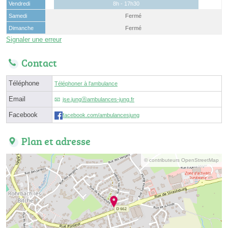
Vendredi
8h - 17h30
Samedi
Fermé
Dimanche
Fermé
Signaler une erreur
Contact
Téléphone
Téléphoner à l'ambulance
Email
jse.jungⓐambulances-jung.fr
Facebook
facebook.com/ambulancesjung
Plan et adresse
© contributeurs OpenStreetMap