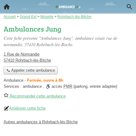
Accueil
>
Grand-Est
>
Moselle
>
Rohrbach-lès-Bitche
Ambulances Jung
Cette fiche présente "Ambulances Jung", ambulance située
rue de
normandie
, 57410 Rohrbach-lès-Bitche.
1 Rue de Normandie
57410 Rohrbach-lès-Bitche
📞 Appeler cette ambulance
Ambulance
-
Fermée, ouvre à 8h
Services :
ambulance
,
accès
PMR
(parking, entrée adaptée)
Recommander cette ambulance
Améliorer cette fiche
Autres ambulances à Rohrbach-lès-Bitche