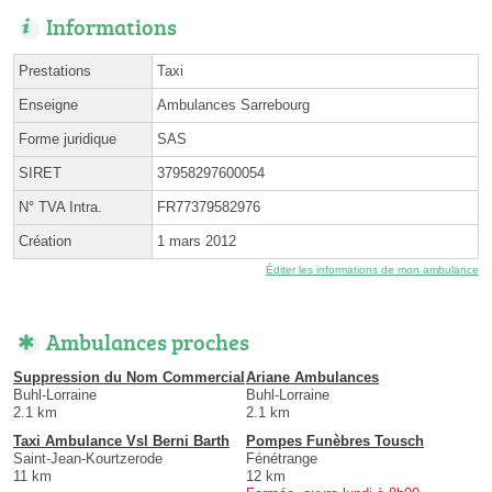
Informations
Prestations
Taxi
Enseigne
Ambulances Sarrebourg
Forme juridique
SAS
SIRET
37958297600054
N° TVA Intra.
FR77379582976
Création
1 mars 2012
Éditer les informations de mon ambulance
Ambulances proches
Suppression du Nom Commercial
Ariane Ambulances
Buhl-Lorraine
Buhl-Lorraine
2.1 km
2.1 km
Taxi Ambulance Vsl Berni Barth
Pompes Funèbres Tousch
Saint-Jean-Kourtzerode
Fénétrange
11 km
12 km