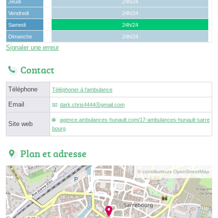
Jeudi
24h/24
Vendredi
24h/24
Samedi
24h/24
Dimanche
24h/24
Signaler une erreur
Contact
Téléphone
Téléphoner à l'ambulance
Email
dark.chris4444ⓐgmail.com
agence.ambulances-hunault.com/17-ambulances-hunault-sarre
Site web
bourg
Plan et adresse
© contributeurs OpenStreetMap