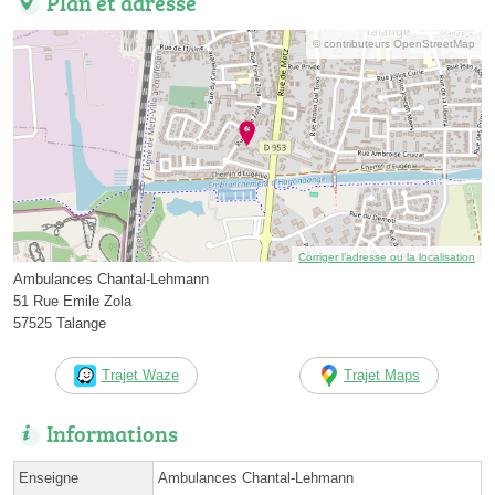
Plan et adresse
© contributeurs OpenStreetMap
Corriger l’adresse ou la localisation
Ambulances Chantal-Lehmann
51 Rue Emile Zola
57525 Talange
Trajet Waze
Trajet Maps
Informations
Enseigne
Ambulances Chantal-Lehmann