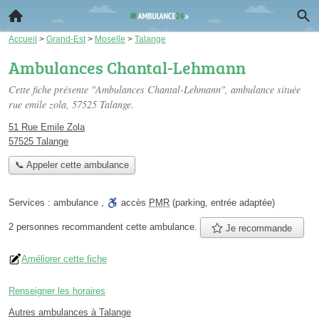
Accueil
>
Grand-Est
>
Moselle
>
Talange
Ambulances Chantal-Lehmann
Cette fiche présente "Ambulances Chantal-Lehmann", ambulance située
rue emile zola
, 57525 Talange.
51 Rue Emile Zola
57525 Talange
📞 Appeler cette ambulance
Services :
ambulance
,
accès
PMR
(parking, entrée adaptée)
2 personnes
recommandent
cette ambulance.
Je recommande
Améliorer cette fiche
Renseigner les horaires
Autres ambulances à Talange