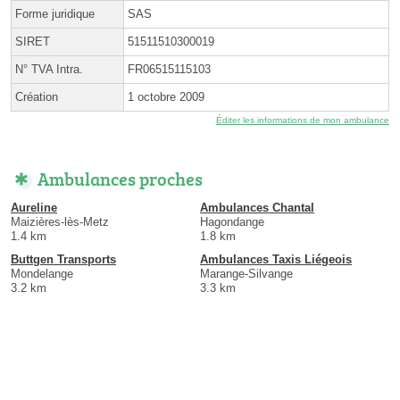
Forme juridique
SAS
SIRET
51511510300019
N° TVA Intra.
FR06515115103
Création
1 octobre 2009
Éditer les informations de mon ambulance
Ambulances proches
Aureline
Ambulances Chantal
Maizières-lès-Metz
Hagondange
1.4 km
1.8 km
Buttgen Transports
Ambulances Taxis Liégeois
Mondelange
Marange-Silvange
3.2 km
3.3 km