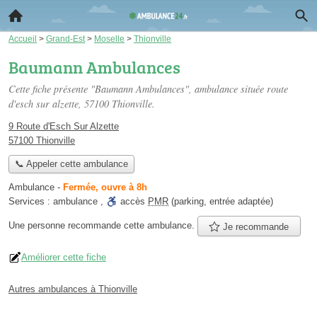
Accueil
>
Grand-Est
>
Moselle
>
Thionville
Baumann Ambulances
Cette fiche présente "Baumann Ambulances", ambulance située
route
d'esch sur alzette
, 57100 Thionville.
9 Route d'Esch Sur Alzette
57100 Thionville
📞 Appeler cette ambulance
Ambulance
-
Fermée, ouvre à 8h
Services :
ambulance
,
accès
PMR
(parking, entrée adaptée)
Une personne
recommande
cette ambulance.
Je recommande
Améliorer cette fiche
Autres ambulances à Thionville