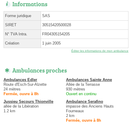
Informations
Forme juridique
SAS
SIRET
30515420500028
N° TVA Intra.
FR04305154205
Création
1 juin 2005
Éditer les informations de mon ambulance
Ambulances proches
Ambulances Edler
Ambulances Sainte Anne
Route d'Esch-Sur-Alzette
Allée de la Terrasse
24 mètres
930 mètres
Fermée, ouvre à 8h
Ouvert en continu
Jussieu Secours Thionville
Ambulance Serafino
allée de la Libération
impasse des Anciens Hauts
1.2 km
Fourneaux
2 km
Fermée, ouvre à 8h