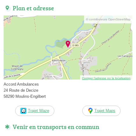
Plan et adresse
© contributeurs OpenStreetMap
Corriger l’adresse ou la localisation
Accord Ambulances
24 Route de Decize
58290 Moulins-Engilbert
Trajet Waze
Trajet Maps
Venir en transports en commun