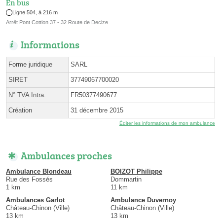
En bus
Ligne 504, à 216 m
Arrêt Pont Cottion 37 - 32 Route de Decize
Informations
Forme juridique
SARL
SIRET
37749067700020
N° TVA Intra.
FR50377490677
Création
31 décembre 2015
Éditer les informations de mon ambulance
Ambulances proches
Ambulance Blondeau
BOIZOT Philippe
Rue des Fossés
Dommartin
1 km
11 km
Ambulances Garlot
Ambulance Duvernoy
Château-Chinon (Ville)
Château-Chinon (Ville)
13 km
13 km